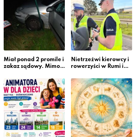
Miał ponad 2 promile i
Nietrzeźwi kierowcy i
zakaz sądowy. Mimo
rowerzyści w Rumi i
to wsiadł za
gminie Łęczyce
kierownicę w
Bolszewie i uderzył w
ogrodzenie