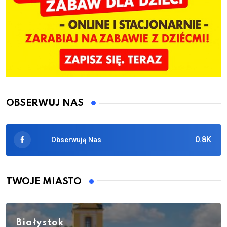
OBSERWUJ NAS
0.8K
Obserwują Nas
TWOJE MIASTO
Białystok