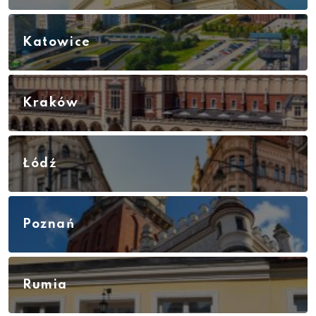
Katowice
Kraków
Łódź
Poznań
Rumia