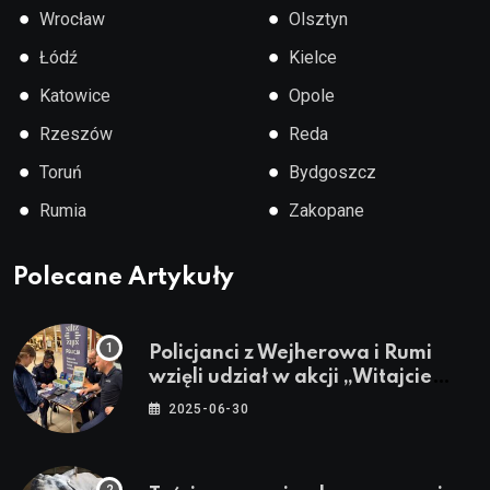
●
●
Wrocław
Olsztyn
●
●
Łódź
Kielce
●
●
Katowice
Opole
●
●
Rzeszów
Reda
●
●
Toruń
Bydgoszcz
●
●
Rumia
Zakopane
Polecane Artykuły
Policjanci z Wejherowa i Rumi
wzięli udział w akcji „Witajcie
Wakacje”
2025-06-30