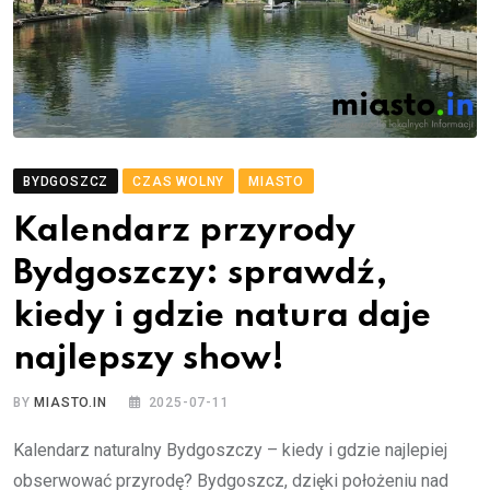
BYDGOSZCZ
CZAS WOLNY
MIASTO
Kalendarz przyrody
Bydgoszczy: sprawdź,
kiedy i gdzie natura daje
najlepszy show!
BY
MIASTO.IN
2025-07-11
Kalendarz naturalny Bydgoszczy – kiedy i gdzie najlepiej
obserwować przyrodę? Bydgoszcz, dzięki położeniu nad