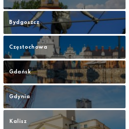
Bydgoszcz
Częstochowa
Gdańsk
Gdynia
Kalisz