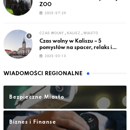
ZOO
2025-07-29
,
,
CZAS WOLNY
KALISZ
MIASTO
Czas wolny w Kaliszu – 5
pomysłów na spacer, relaks i
rodzinne atrakcje
2025-03-13
WIADOMOŚCI REGIONALNE
Bezpieczne Miasto
Biznes i Finanse