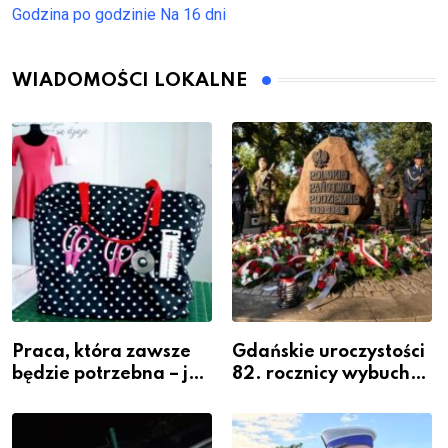
Godzina po godzinie
Na 16 dni
WIADOMOŚCI LOKALNE
Praca, która zawsze
Gdańskie uroczystości
będzie potrzebna – jak
82. rocznicy wybuchu
krawiectwo staje się
Powstania
zawodem przyszłości i
Warszawskiego
gdzie się go nauczyć?