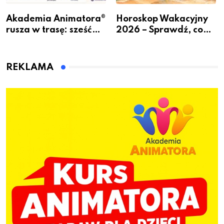
Akademia Animatora®
Horoskop Wakacyjny
rusza w trasę: sześć
2026 – Sprawdź, co
miast, jeden cel – nowe
czeka Cię tego lata!
kwalifikacje jeszcze
przed jesienią
REKLAMA