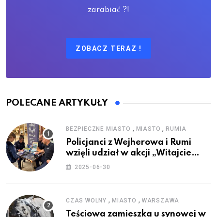
zarabiać ?!
ZOBACZ TERAZ !
POLECANE ARTYKUŁY
,
,
BEZPIECZNE MIASTO
MIASTO
RUMIA
Policjanci z Wejherowa i Rumi
wzięli udział w akcji „Witajcie
Wakacje”
2025-06-30
,
,
CZAS WOLNY
MIASTO
WARSZAWA
Teściowa zamieszka u synowej w