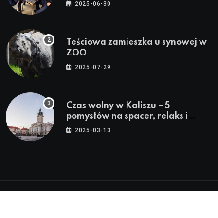
Wakacje”
2025-06-30
Teściowa zamieszka u synowej w
ZOO
2025-07-29
Czas wolny w Kaliszu – 5
pomysłów na spacer, relaks i
rodzinne atrakcje
2025-03-13
© 2024 - 2026 Twoje Źródło Lokalnych Informacji™ |
Wszystkie Prawa Zastrzeżone by
Miasto.in