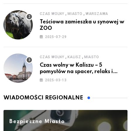
,
,
CZAS WOLNY
MIASTO
WARSZAWA
Teściowa zamieszka u synowej w
ZOO
2025-07-29
,
,
CZAS WOLNY
KALISZ
MIASTO
Czas wolny w Kaliszu – 5
pomysłów na spacer, relaks i
rodzinne atrakcje
2025-03-13
WIADOMOŚCI REGIONALNE
Bezpieczne Miasto