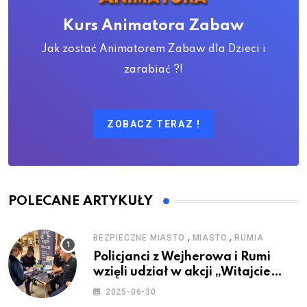
Kurs Animatora Zabaw
Jak zostać Animatorem Zabaw dla Dzieci i
zarabiać ?!
ZOBACZ TERAZ !
POLECANE ARTYKUŁY
,
,
BEZPIECZNE MIASTO
MIASTO
RUMIA
Policjanci z Wejherowa i Rumi
wzięli udział w akcji „Witajcie
Wakacje”
2025-06-30