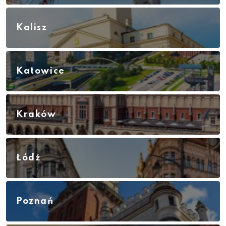
Kalisz
Katowice
Kraków
Łódź
Poznań