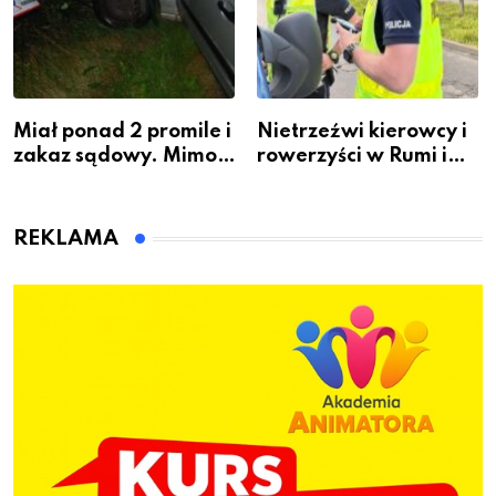
Miał ponad 2 promile i
Nietrzeźwi kierowcy i
zakaz sądowy. Mimo
rowerzyści w Rumi i
to wsiadł za
gminie Łęczyce
kierownicę w
Bolszewie i uderzył w
REKLAMA
ogrodzenie