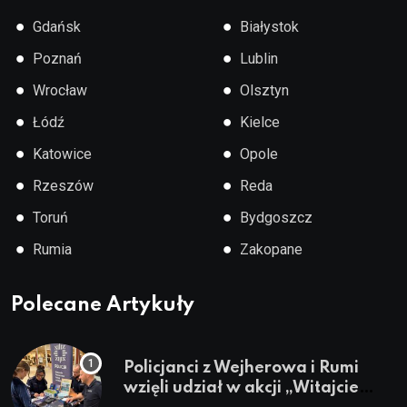
●
●
Gdańsk
Białystok
●
●
Poznań
Lublin
●
●
Wrocław
Olsztyn
●
●
Łódź
Kielce
●
●
Katowice
Opole
●
●
Rzeszów
Reda
●
●
Toruń
Bydgoszcz
●
●
Rumia
Zakopane
Polecane Artykuły
Policjanci z Wejherowa i Rumi
wzięli udział w akcji „Witajcie