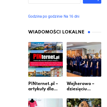
Godzina po godzinie
Na 16 dni
WIADOMOŚCI LOKALNE
PINternet.pl –
Wejherowo –
artykuły dla
dziesięciu
sklepów i firm
nowych
jako inwestycja
policjantów w
w widoczność
szeregach