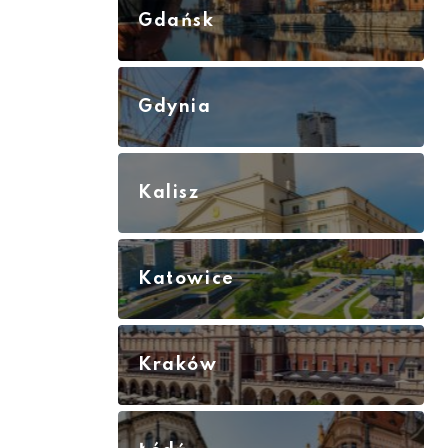
Gdańsk
Gdynia
Kalisz
Katowice
Kraków