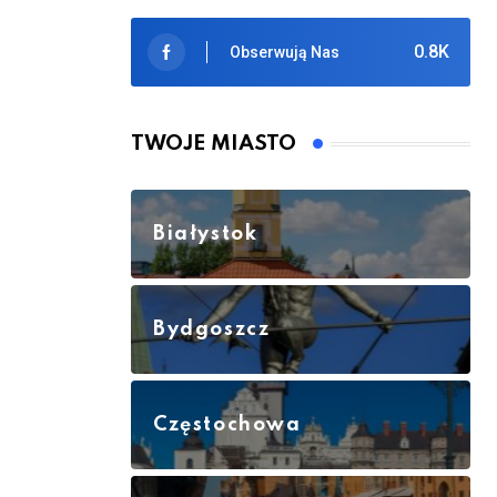
0.8K
Obserwują Nas
TWOJE MIASTO
Białystok
Bydgoszcz
Częstochowa