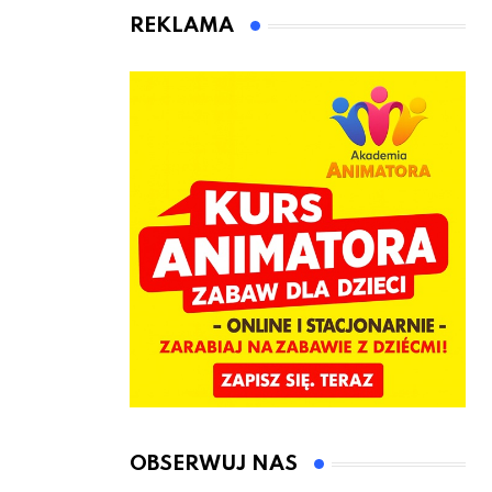
kierownicę w
Łęczyce
REKLAMA
Bolszewie i
uderzył w
ogrodzenie
OBSERWUJ NAS