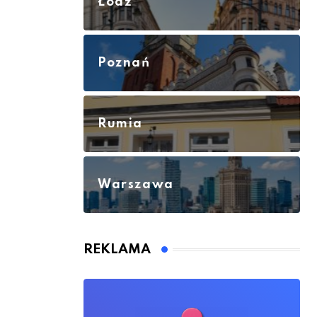
Łódź
Poznań
Rumia
Warszawa
REKLAMA