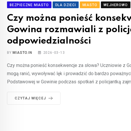
BEZPIECZNE MIASTO
DLA DZIECI
MIASTO
WEJHEROWO
Czy można ponieść konsekw
Gowina rozmawiali z policją
odpowiedzialności
BY
MIASTO.IN
2026-03-13
Czy można ponieść konsekwencje za słowa? Uczniowie z Gowi
mogą ranić, wywoływać lęk i prowadzić do bardzo poważnych
Podstawowej w Gowinie podczas spotkań z policjantką zajmują
CZYTAJ WIĘCEJ