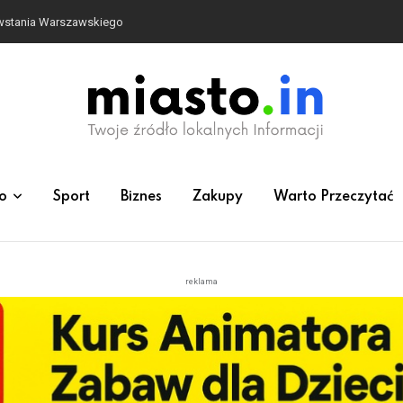
owstania Warszawskiego
o
Sport
Biznes
Zakupy
Warto Przeczytać
reklama