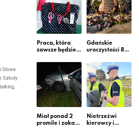
Komendy
Powiatowej
Praca, która
Gdańskie
zawsze będzie
uroczystości 82.
potrzebna – jak
rocznicy
krawiectwo
wybuchu
i Słowa
staje się
Powstania
zawodem
Warszawskiego
e Szkoły
przyszłości i
alking,
gdzie się go
nauczyć?
Miał ponad 2
Nietrzeźwi
promile i zakaz
kierowcy i
sądowy. Mimo
rowerzyści w
to wsiadł za
Rumi i gminie