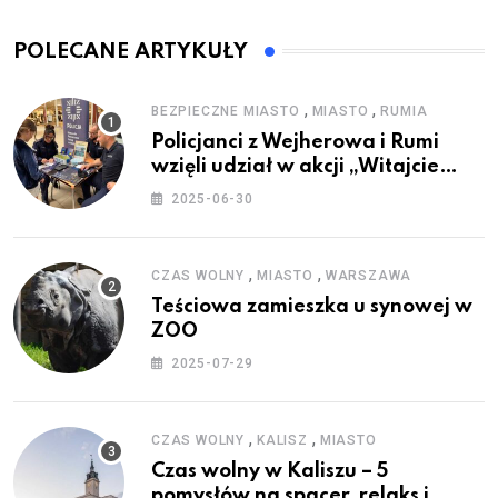
POLECANE ARTYKUŁY
,
,
BEZPIECZNE MIASTO
MIASTO
RUMIA
Policjanci z Wejherowa i Rumi
wzięli udział w akcji „Witajcie
Wakacje”
2025-06-30
,
,
CZAS WOLNY
MIASTO
WARSZAWA
Teściowa zamieszka u synowej w
ZOO
2025-07-29
,
,
CZAS WOLNY
KALISZ
MIASTO
Czas wolny w Kaliszu – 5
pomysłów na spacer, relaks i