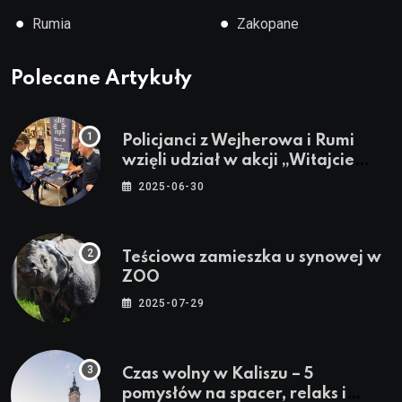
●
●
Rumia
Zakopane
Polecane Artykuły
Policjanci z Wejherowa i Rumi
wzięli udział w akcji „Witajcie
Wakacje”
2025-06-30
Teściowa zamieszka u synowej w
ZOO
2025-07-29
Czas wolny w Kaliszu – 5
pomysłów na spacer, relaks i