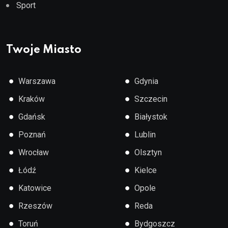
Sport
Twoje Miasto
●
●
Warszawa
Gdynia
●
●
Kraków
Szczecin
●
●
Gdańsk
Białystok
●
●
Poznań
Lublin
●
●
Wrocław
Olsztyn
●
●
Łódź
Kielce
●
●
Katowice
Opole
●
●
Rzeszów
Reda
●
●
Toruń
Bydgoszcz