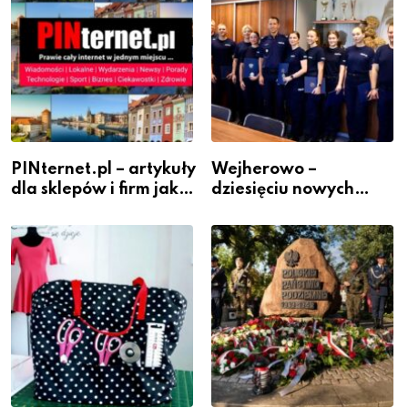
PINternet.pl – artykuły
Wejherowo –
dla sklepów i firm jako
dziesięciu nowych
inwestycja w
policjantów w
widoczność
szeregach Komendy
Powiatowej