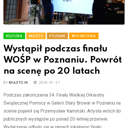
KULTURA
MIASTO
POZNAŃ
WYDARZENIA
Wystąpił podczas finału
WOŚP w Poznaniu. Powrót
na scenę po 20 latach
BY
MIASTO.IN
2026-01-27
Podczas zakończenia 34. Finału Wielkiej Orkiestry
Świątecznej Pomocy w Galerii Stary Browar w Poznaniu na
scenie pojawił się Przemysław Kamiński. Artysta wrócił do
publicznych występów po ponad 20-letniej przerwie.
Wydarzenie odbyło się w ramach lokalnego finału