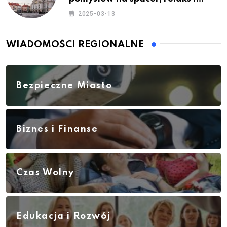
rodzinne atrakcje
2025-03-13
WIADOMOŚCI REGIONALNE
Bezpieczne Miasto
Biznes i Finanse
Czas Wolny
Edukacja i Rozwój