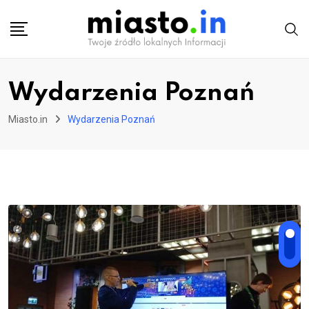
Skip
to
content
Wydarzenia Poznań
Miasto.in
Wydarzenia Poznań