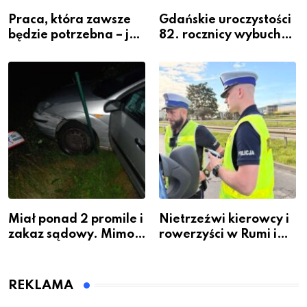
Praca, która zawsze
Gdańskie uroczystości
będzie potrzebna – jak
82. rocznicy wybuchu
krawiectwo staje się
Powstania
zawodem przyszłości i
Warszawskiego
gdzie się go nauczyć?
Miał ponad 2 promile i
Nietrzeźwi kierowcy i
zakaz sądowy. Mimo
rowerzyści w Rumi i
to wsiadł za
gminie Łęczyce
kierownicę w
Bolszewie i uderzył w
REKLAMA
ogrodzenie