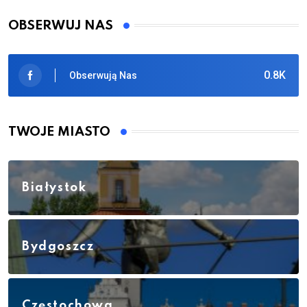
OBSERWUJ NAS
0.8K
Obserwują Nas
TWOJE MIASTO
Białystok
Bydgoszcz
Częstochowa