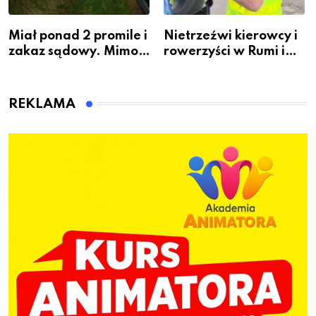
Miał ponad 2 promile i
Nietrzeźwi kierowcy i
zakaz sądowy. Mimo
rowerzyści w Rumi i
to wsiadł za
gminie Łęczyce
kierownicę w
Bolszewie i uderzył w
REKLAMA
ogrodzenie