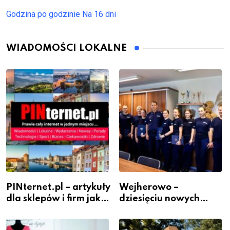
Godzina po godzinie
Na 16 dni
WIADOMOŚCI LOKALNE
PINternet.pl – artykuły
Wejherowo –
dla sklepów i firm jako
dziesięciu nowych
inwestycja w
policjantów w
widoczność
szeregach Komendy