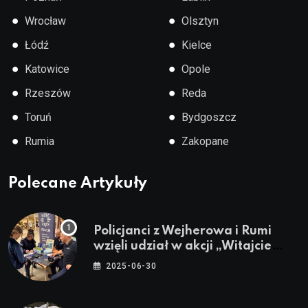
●
●
Wrocław
Olsztyn
●
●
Łódź
Kielce
●
●
Katowice
Opole
●
●
Rzeszów
Reda
●
●
Toruń
Bydgoszcz
●
●
Rumia
Zakopane
Polecane Artykuły
Policjanci z Wejherowa i Rumi
wzięli udział w akcji „Witajcie
Wakacje”
2025-06-30