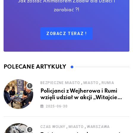
Jak zostać Animatorem Zabaw dla Dzieci i
zarabiać ?!
ZOBACZ TERAZ !
POLECANE ARTYKUŁY
,
,
BEZPIECZNE MIASTO
MIASTO
RUMIA
Policjanci z Wejherowa i Rumi
wzięli udział w akcji „Witajcie
Wakacje”
2025-06-30
,
,
CZAS WOLNY
MIASTO
WARSZAWA