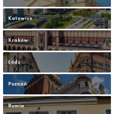
Katowice
Kraków
Łódź
Poznań
Rumia