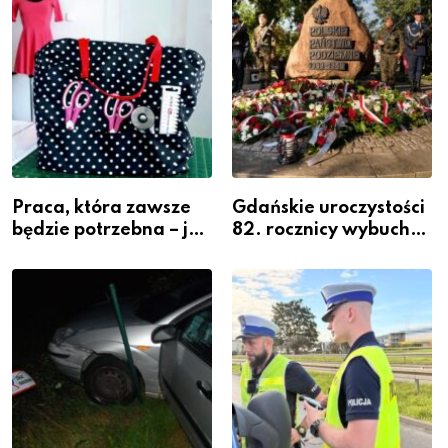
Powiatowej
Praca, która zawsze
Gdańskie uroczystości
będzie potrzebna – jak
82. rocznicy wybuchu
krawiectwo staje się
Powstania
zawodem przyszłości i
Warszawskiego
gdzie się go nauczyć?