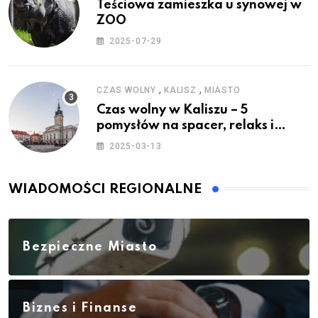
Teściowa zamieszka u synowej w
ZOO
2025-07-29
,
,
CZAS WOLNY
KALISZ
MIASTO
Czas wolny w Kaliszu – 5
pomysłów na spacer, relaks i
rodzinne atrakcje
2025-03-13
WIADOMOŚCI REGIONALNE
Bezpieczne Miasto
Biznes i Finanse