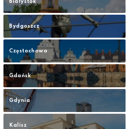
Białystok
Bydgoszcz
Częstochowa
Gdańsk
Gdynia
Kalisz