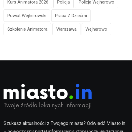
Kurs Animatora 2026
Policja
Policja Wejherowo
Powiat Wejherowski
Praca Z Dziećmi
Szkolenie Animatora
Warszawa
Wejherowo
Szukasz aktualności z Twojego miasta? Odwiedź Miasto.in
– nowoczesny portal informacyjny, który łączy wydarzenia,