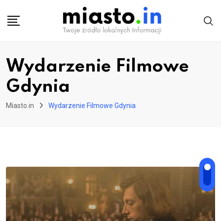
Skip
to
content
Wydarzenie Filmowe
Gdynia
Miasto.in
Wydarzenie Filmowe Gdynia