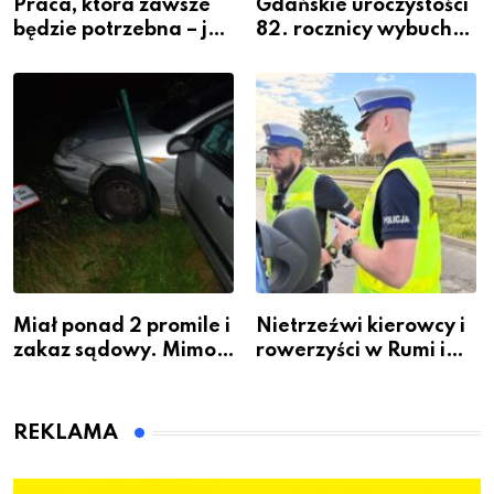
Praca, która zawsze
Gdańskie uroczystości
będzie potrzebna – jak
82. rocznicy wybuchu
krawiectwo staje się
Powstania
zawodem przyszłości i
Warszawskiego
gdzie się go nauczyć?
Miał ponad 2 promile i
Nietrzeźwi kierowcy i
zakaz sądowy. Mimo
rowerzyści w Rumi i
to wsiadł za
gminie Łęczyce
kierownicę w
Bolszewie i uderzył w
REKLAMA
ogrodzenie