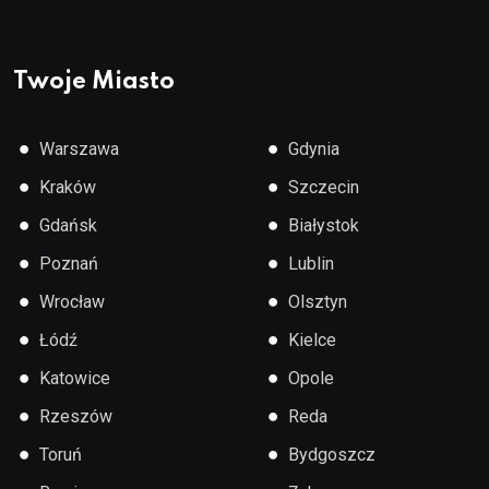
Twoje Miasto
●
●
Warszawa
Gdynia
●
●
Kraków
Szczecin
●
●
Gdańsk
Białystok
●
●
Poznań
Lublin
●
●
Wrocław
Olsztyn
●
●
Łódź
Kielce
●
●
Katowice
Opole
●
●
Rzeszów
Reda
●
●
Toruń
Bydgoszcz