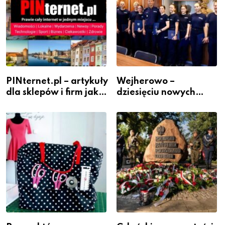
PINternet.pl – artykuły
Wejherowo –
dla sklepów i firm jako
dziesięciu nowych
inwestycja w
policjantów w
widoczność
szeregach Komendy
Powiatowej