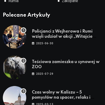
●
●
Rumia
Zakopane
Polecane Artykuły
Policjanci z Wejherowa i Rumi
wzięli udział w akcji „Witajcie
Wakacje”
2025-06-30
Teściowa zamieszka u synowej w
ZOO
2025-07-29
Czas wolny w Kaliszu – 5
pomysłów na spacer, relaks i
rodzinne atrakcje
2025-03-13