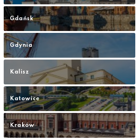
Gdańsk
Gdynia
Kalisz
Katowice
Kraków