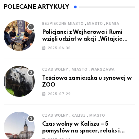
POLECANE ARTYKUŁY
,
,
BEZPIECZNE MIASTO
MIASTO
RUMIA
Policjanci z Wejherowa i Rumi
wzięli udział w akcji „Witajcie
Wakacje”
2025-06-30
,
,
CZAS WOLNY
MIASTO
WARSZAWA
Teściowa zamieszka u synowej w
ZOO
2025-07-29
,
,
CZAS WOLNY
KALISZ
MIASTO
Czas wolny w Kaliszu – 5
pomysłów na spacer, relaks i
rodzinne atrakcje