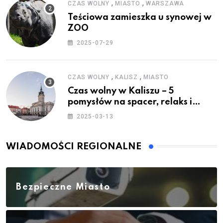
,
,
CZAS WOLNY
MIASTO
WARSZAWA
Teściowa zamieszka u synowej w
ZOO
2025-07-29
,
,
CZAS WOLNY
KALISZ
MIASTO
Czas wolny w Kaliszu – 5
pomysłów na spacer, relaks i
rodzinne atrakcje
2025-03-13
WIADOMOŚCI REGIONALNE
Bezpieczne Miasto