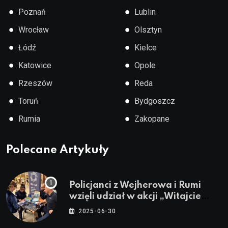
●
●
Poznań
Lublin
●
●
Wrocław
Olsztyn
●
●
Łódź
Kielce
●
●
Katowice
Opole
●
●
Rzeszów
Reda
●
●
Toruń
Bydgoszcz
●
●
Rumia
Zakopane
Polecane Artykuły
Policjanci z Wejherowa i Rumi
wzięli udział w akcji „Witajcie
Wakacje”
2025-06-30