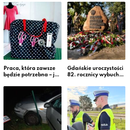
widoczność
szeregach Komendy
Powiatowej
Praca, która zawsze
Gdańskie uroczystości
będzie potrzebna – jak
82. rocznicy wybuchu
krawiectwo staje się
Powstania
zawodem przyszłości i
Warszawskiego
gdzie się go nauczyć?