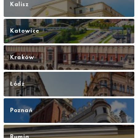
Kalisz
Katowice
Kraków
Łódź
Poznań
Rumia