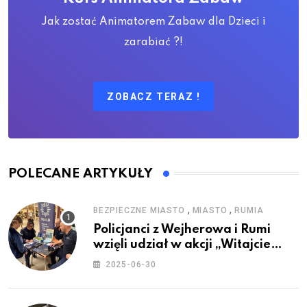
Jak zostać Animatorem Zabaw dla Dzieci i
zarabiać ?!
ZOBACZ TERAZ !
POLECANE ARTYKUŁY
,
,
BEZPIECZNE MIASTO
MIASTO
RUMIA
Policjanci z Wejherowa i Rumi
wzięli udział w akcji „Witajcie
Wakacje”
2025-06-30