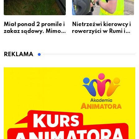
Miał ponad 2 promile i
Nietrzeźwi kierowcy i
zakaz sądowy. Mimo
rowerzyści w Rumi i
to wsiadł za
gminie Łęczyce
kierownicę w
Bolszewie i uderzył w
REKLAMA
ogrodzenie