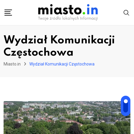
Skip
to
content
Wydział Komunikacji
Częstochowa
Miasto.in
Wydział Komunikacji Częstochowa