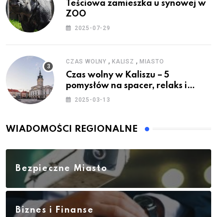
Teściowa zamieszka u synowej w
ZOO
2025-07-29
,
,
CZAS WOLNY
KALISZ
MIASTO
Czas wolny w Kaliszu – 5
pomysłów na spacer, relaks i
rodzinne atrakcje
2025-03-13
WIADOMOŚCI REGIONALNE
Bezpieczne Miasto
Biznes i Finanse