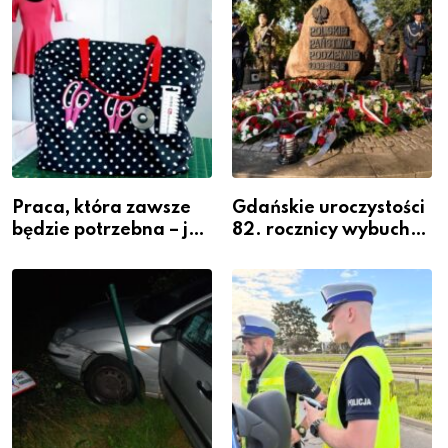
Powiatowej
Praca, która zawsze
Gdańskie uroczystości
będzie potrzebna – jak
82. rocznicy wybuchu
krawiectwo staje się
Powstania
zawodem przyszłości i
Warszawskiego
gdzie się go nauczyć?