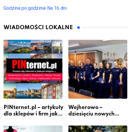
Godzina po godzinie
Na 16 dni
WIADOMOŚCI LOKALNE
PINternet.pl – artykuły
Wejherowo –
dla sklepów i firm jako
dziesięciu nowych
inwestycja w
policjantów w
widoczność
szeregach Komendy