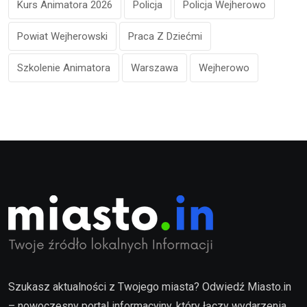
Kurs Animatora 2026
Policja
Policja Wejherowo
Powiat Wejherowski
Praca Z Dziećmi
Szkolenie Animatora
Warszawa
Wejherowo
Szukasz aktualności z Twojego miasta? Odwiedź Miasto.in
– nowoczesny portal informacyjny, który łączy wydarzenia,