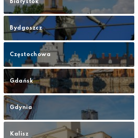
Białystok
Bydgoszcz
Częstochowa
Gdańsk
Gdynia
Kalisz