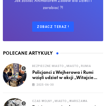
Jak zostać Animatorem Zabaw dla Dzieci i
zarabiać ?!
ZOBACZ TERAZ !
POLECANE ARTYKUŁY
,
,
BEZPIECZNE MIASTO
MIASTO
RUMIA
Policjanci z Wejherowa i Rumi
wzięli udział w akcji „Witajcie
Wakacje”
2025-06-30
,
,
CZAS WOLNY
MIASTO
WARSZAWA