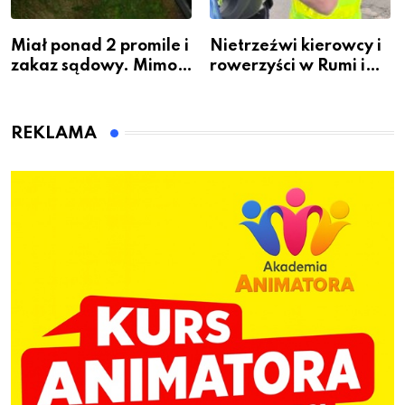
Miał ponad 2 promile i
Nietrzeźwi kierowcy i
zakaz sądowy. Mimo
rowerzyści w Rumi i
to wsiadł za
gminie Łęczyce
kierownicę w
Bolszewie i uderzył w
REKLAMA
ogrodzenie