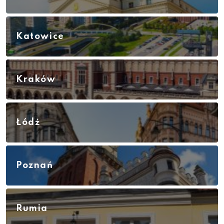
Katowice
Kraków
Łódź
Poznań
Rumia