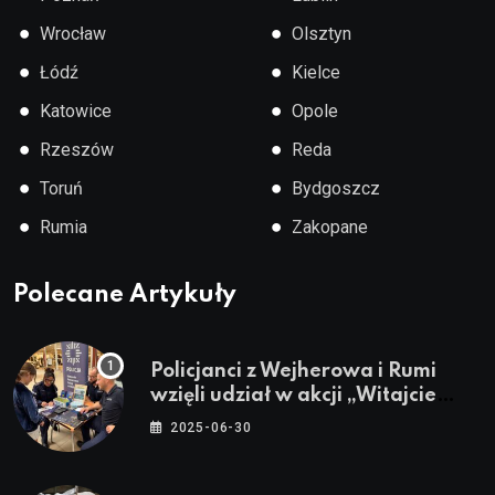
●
●
Wrocław
Olsztyn
●
●
Łódź
Kielce
●
●
Katowice
Opole
●
●
Rzeszów
Reda
●
●
Toruń
Bydgoszcz
●
●
Rumia
Zakopane
Polecane Artykuły
Policjanci z Wejherowa i Rumi
wzięli udział w akcji „Witajcie
Wakacje”
2025-06-30