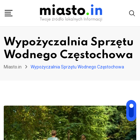
Skip
to
content
Wypożyczalnia Sprzętu
Wodnego Częstochowa
Miasto.in
Wypożyczalnia Sprzętu Wodnego Częstochowa