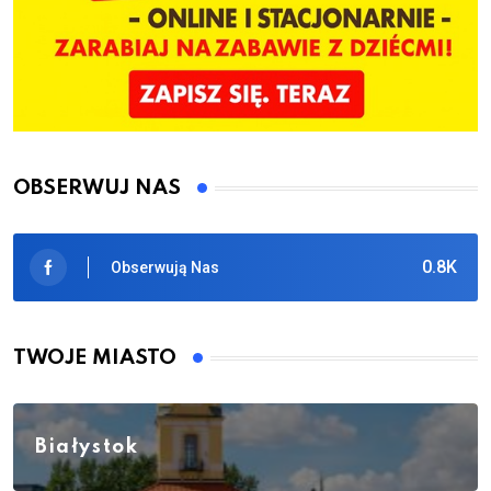
OBSERWUJ NAS
0.8K
Obserwują Nas
TWOJE MIASTO
Białystok