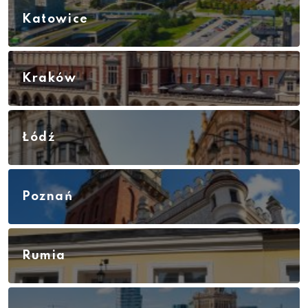
Katowice
Kraków
Łódź
Poznań
Rumia