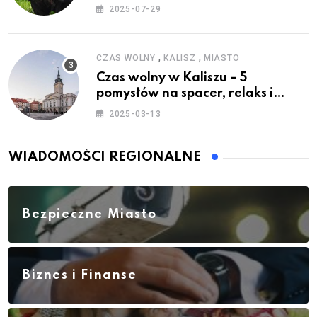
2025-07-29
,
,
CZAS WOLNY
KALISZ
MIASTO
Czas wolny w Kaliszu – 5
pomysłów na spacer, relaks i
rodzinne atrakcje
2025-03-13
WIADOMOŚCI REGIONALNE
Bezpieczne Miasto
Biznes i Finanse