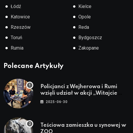
●
●
Łódź
Kielce
●
●
Katowice
Opole
●
●
Rzeszów
Reda
●
●
Toruń
Bydgoszcz
●
●
Rumia
Zakopane
Polecane Artykuły
Policjanci z Wejherowa i Rumi
wzięli udział w akcji „Witajcie
Wakacje”
2025-06-30
Teściowa zamieszka u synowej w
ZOO