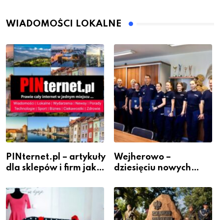
WIADOMOŚCI LOKALNE
PINternet.pl – artykuły
Wejherowo –
dla sklepów i firm jako
dziesięciu nowych
inwestycja w
policjantów w
widoczność
szeregach Komendy
Powiatowej