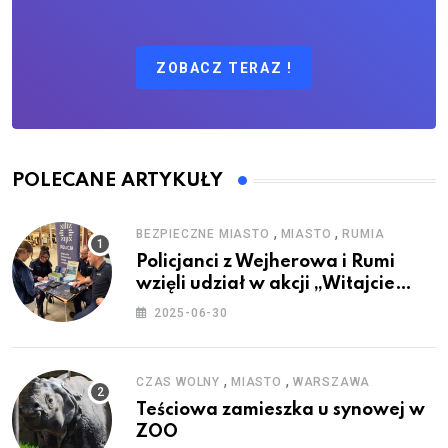
ZOBACZ TERAZ !
POLECANE ARTYKUŁY
,
,
BEZPIECZNE MIASTO
MIASTO
RUMIA
Policjanci z Wejherowa i Rumi
wzięli udział w akcji „Witajcie
Wakacje”
2025-06-30
,
,
CZAS WOLNY
MIASTO
WARSZAWA
Teściowa zamieszka u synowej w
ZOO