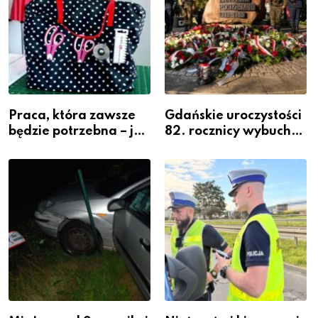
Praca, która zawsze
Gdańskie uroczystości
będzie potrzebna – jak
82. rocznicy wybuchu
krawiectwo staje się
Powstania
zawodem przyszłości i
Warszawskiego
gdzie się go nauczyć?