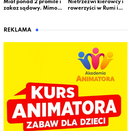
Miał ponad 2 promile i
Nietrzeźwi kierowcy i
zakaz sądowy. Mimo
rowerzyści w Rumi i
to wsiadł za
gminie Łęczyce
kierownicę w
Bolszewie i uderzył w
REKLAMA
ogrodzenie