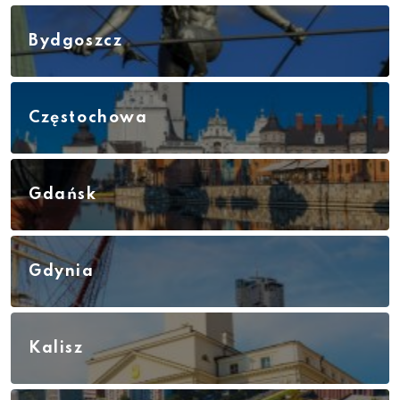
Bydgoszcz
Częstochowa
Gdańsk
Gdynia
Kalisz