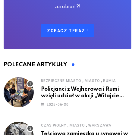
zarabiać ?!
ZOBACZ TERAZ !
POLECANE ARTYKUŁY
,
,
BEZPIECZNE MIASTO
MIASTO
RUMIA
Policjanci z Wejherowa i Rumi
wzięli udział w akcji „Witajcie
Wakacje”
2025-06-30
,
,
CZAS WOLNY
MIASTO
WARSZAWA
Teściowa zamieszka u synowej w