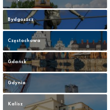
Bydgoszcz
Częstochowa
Gdańsk
Gdynia
Kalisz