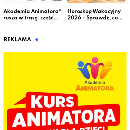
Akademia Animatora®
Horoskop Wakacyjny
rusza w trasę: sześć
2026 – Sprawdź, co
miast, jeden cel – nowe
czeka Cię tego lata!
kwalifikacje jeszcze
przed jesienią
REKLAMA