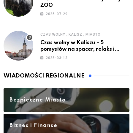
ZOO
2025-07-29
,
,
CZAS WOLNY
KALISZ
MIASTO
Czas wolny w Kaliszu – 5
pomysłów na spacer, relaks i
rodzinne atrakcje
2025-03-13
WIADOMOŚCI REGIONALNE
Bezpieczne Miasto
Biznes i Finanse