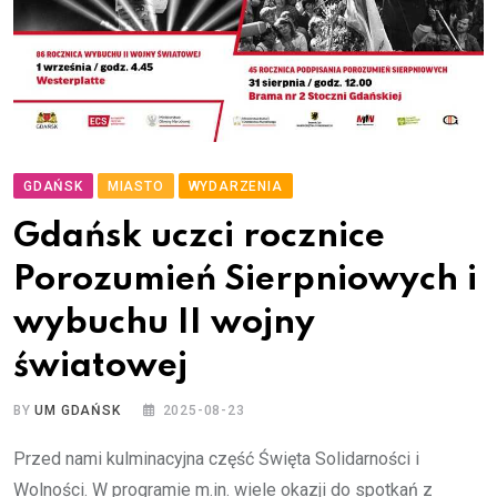
GDAŃSK
MIASTO
WYDARZENIA
Gdańsk uczci rocznice
Porozumień Sierpniowych i
wybuchu II wojny
światowej
BY
UM GDAŃSK
2025-08-23
Przed nami kulminacyjna część Święta Solidarności i
Wolności. W programie m.in. wiele okazji do spotkań z