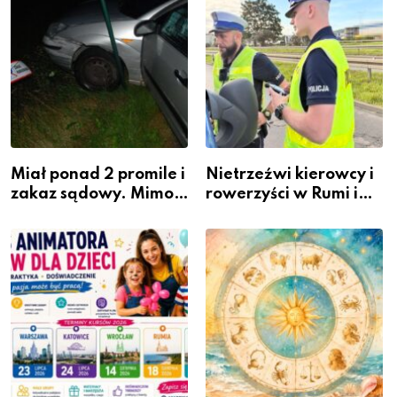
Miał ponad 2 promile i
Nietrzeźwi kierowcy i
zakaz sądowy. Mimo
rowerzyści w Rumi i
to wsiadł za
gminie Łęczyce
kierownicę w
Bolszewie i uderzył w
ogrodzenie