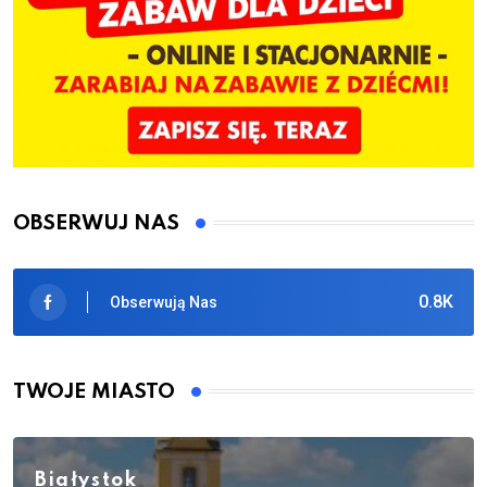
OBSERWUJ NAS
0.8K
Obserwują Nas
TWOJE MIASTO
Białystok