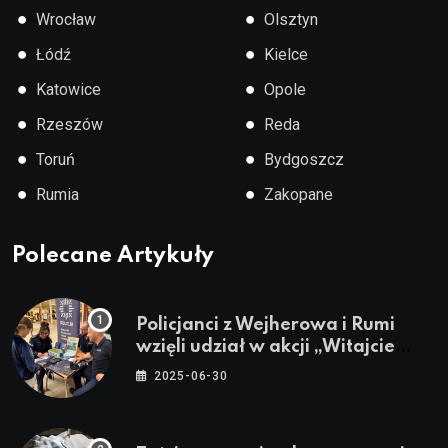
●
●
Wrocław
Olsztyn
●
●
Łódź
Kielce
●
●
Katowice
Opole
●
●
Rzeszów
Reda
●
●
Toruń
Bydgoszcz
●
●
Rumia
Zakopane
Polecane Artykuły
Policjanci z Wejherowa i Rumi
wzięli udział w akcji „Witajcie
Wakacje”
2025-06-30