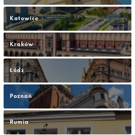
Katowice
Kraków
Łódź
Poznań
Rumia