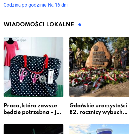
Godzina po godzinie
Na 16 dni
WIADOMOŚCI LOKALNE
Praca, która zawsze
Gdańskie uroczystości
będzie potrzebna – jak
82. rocznicy wybuchu
krawiectwo staje się
Powstania
zawodem przyszłości i
Warszawskiego
gdzie się go nauczyć?