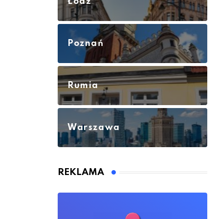
Łódź
Poznań
Rumia
Warszawa
REKLAMA