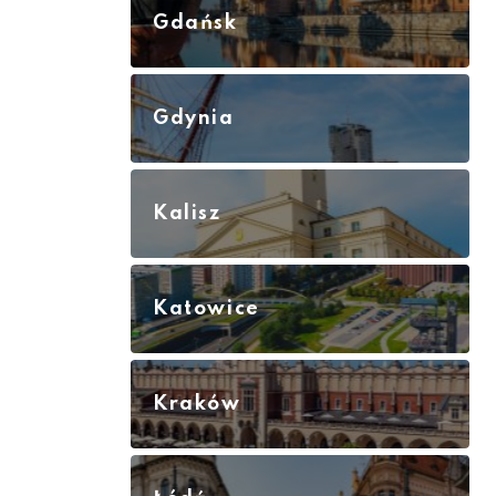
Gdańsk
Gdynia
Kalisz
Katowice
Kraków