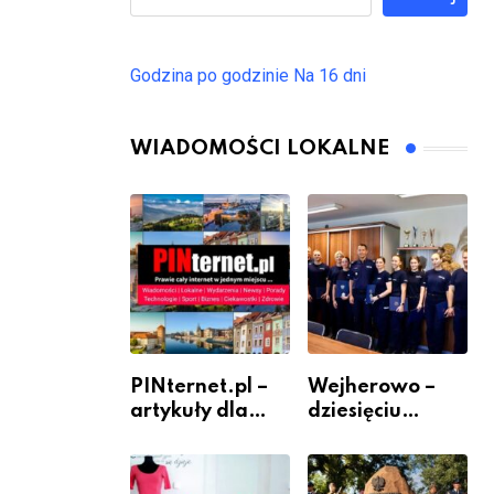
Godzina po godzinie
Na 16 dni
WIADOMOŚCI LOKALNE
PINternet.pl –
Wejherowo –
artykuły dla
dziesięciu
sklepów i firm
nowych
jako inwestycja
policjantów w
w widoczność
szeregach