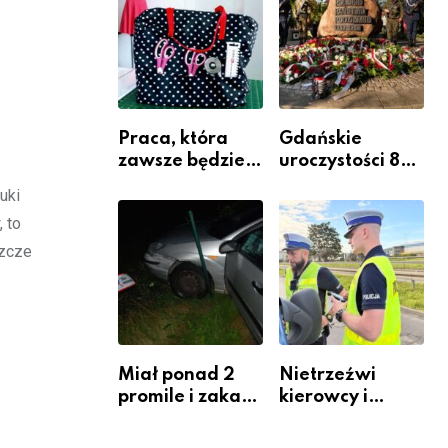
Komendy
Powiatowej
Praca, która
Gdańskie
zawsze będzie
uroczystości 82.
potrzebna – jak
rocznicy
uki
krawiectwo
wybuchu
 to
staje się
Powstania
zawodem
Warszawskiego
szcze
przyszłości i
gdzie się go
nauczyć?
Miał ponad 2
Nietrzeźwi
promile i zakaz
kierowcy i
sądowy. Mimo
rowerzyści w
to wsiadł za
Rumi i gminie