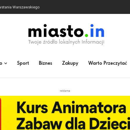
owstania Warszawskiego
o
Sport
Biznes
Zakupy
Warto Przeczytać
reklama