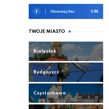
0.8K
Obserwują Nas
TWOJE MIASTO
Białystok
Bydgoszcz
Częstochowa