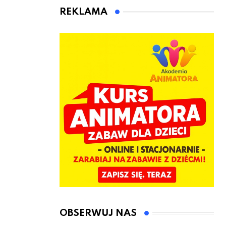
kierownicę w
Łęczyce
REKLAMA
Bolszewie i
uderzył w
ogrodzenie
OBSERWUJ NAS