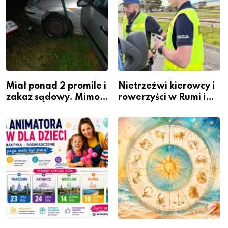
Miał ponad 2 promile i
Nietrzeźwi kierowcy i
zakaz sądowy. Mimo
rowerzyści w Rumi i
to wsiadł za
gminie Łęczyce
kierownicę w
Bolszewie i uderzył w
ogrodzenie