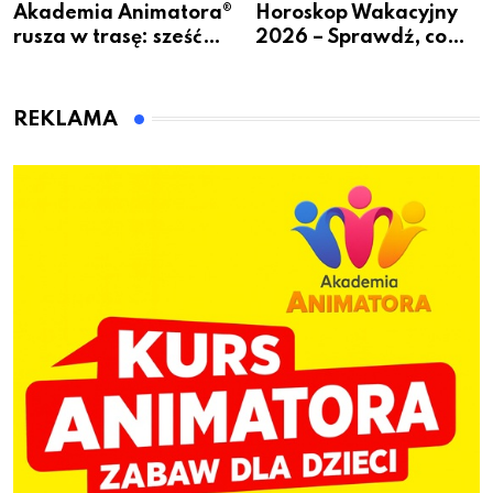
Akademia Animatora®
Horoskop Wakacyjny
rusza w trasę: sześć
2026 – Sprawdź, co
miast, jeden cel – nowe
czeka Cię tego lata!
kwalifikacje jeszcze
przed jesienią
REKLAMA