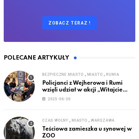
ZOBACZ TERAZ !
POLECANE ARTYKUŁY
,
,
BEZPIECZNE MIASTO
MIASTO
RUMIA
Policjanci z Wejherowa i Rumi
wzięli udział w akcji „Witajcie
Wakacje”
2025-06-30
,
,
CZAS WOLNY
MIASTO
WARSZAWA
Teściowa zamieszka u synowej w
ZOO