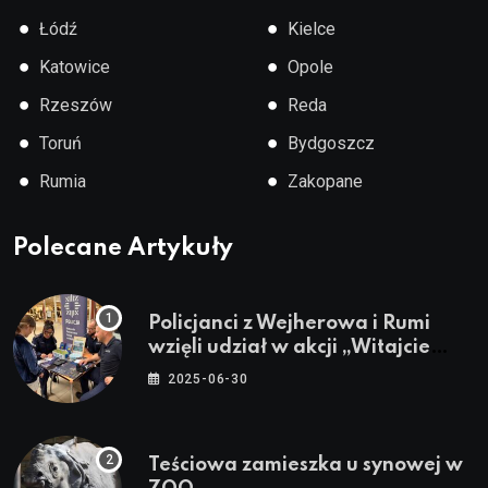
●
●
Łódź
Kielce
●
●
Katowice
Opole
●
●
Rzeszów
Reda
●
●
Toruń
Bydgoszcz
●
●
Rumia
Zakopane
Polecane Artykuły
Policjanci z Wejherowa i Rumi
wzięli udział w akcji „Witajcie
Wakacje”
2025-06-30
Teściowa zamieszka u synowej w