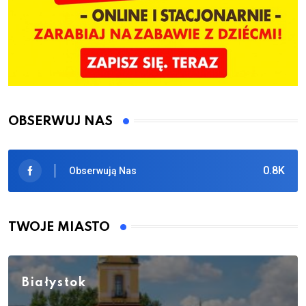
OBSERWUJ NAS
0.8K
Obserwują Nas
TWOJE MIASTO
Białystok