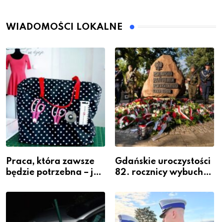
WIADOMOŚCI LOKALNE
Praca, która zawsze
Gdańskie uroczystości
będzie potrzebna – jak
82. rocznicy wybuchu
krawiectwo staje się
Powstania
zawodem przyszłości i
Warszawskiego
gdzie się go nauczyć?