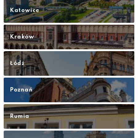
Katowice
Kraków
Łódź
Poznań
Rumia