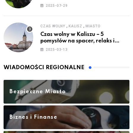
2025-07-29
,
,
CZAS WOLNY
KALISZ
MIASTO
Czas wolny w Kaliszu – 5
pomysłów na spacer, relaks i
rodzinne atrakcje
2025-03-13
WIADOMOŚCI REGIONALNE
Bezpieczne Miasto
Biznes i Finanse