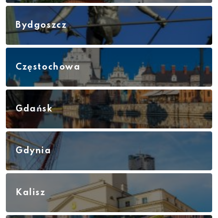
Bydgoszcz
Częstochowa
Gdańsk
Gdynia
Kalisz