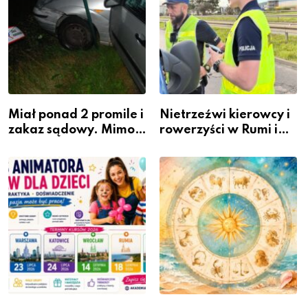
Miał ponad 2 promile i
Nietrzeźwi kierowcy i
zakaz sądowy. Mimo
rowerzyści w Rumi i
to wsiadł za
gminie Łęczyce
kierownicę w
Bolszewie i uderzył w
ogrodzenie