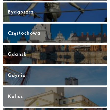
Bydgoszcz
Częstochowa
Gdańsk
Gdynia
Kalisz