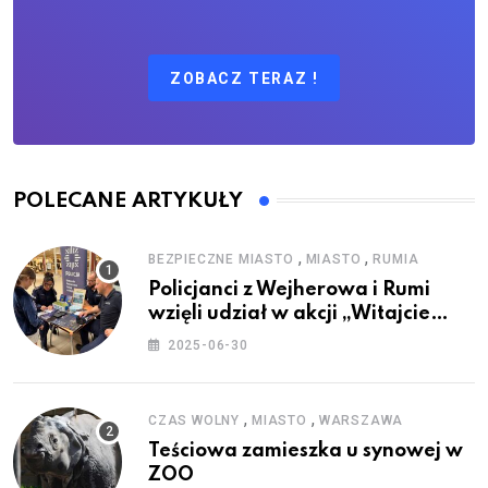
ZOBACZ TERAZ !
POLECANE ARTYKUŁY
,
,
BEZPIECZNE MIASTO
MIASTO
RUMIA
Policjanci z Wejherowa i Rumi
wzięli udział w akcji „Witajcie
Wakacje”
2025-06-30
,
,
CZAS WOLNY
MIASTO
WARSZAWA
Teściowa zamieszka u synowej w
ZOO