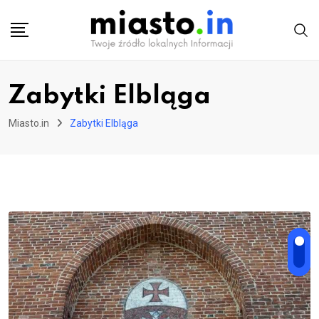
Skip
to
content
Zabytki Elbląga
Miasto.in
Zabytki Elbląga