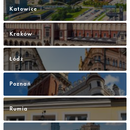
Katowice
Kraków
Łódź
Poznań
Rumia