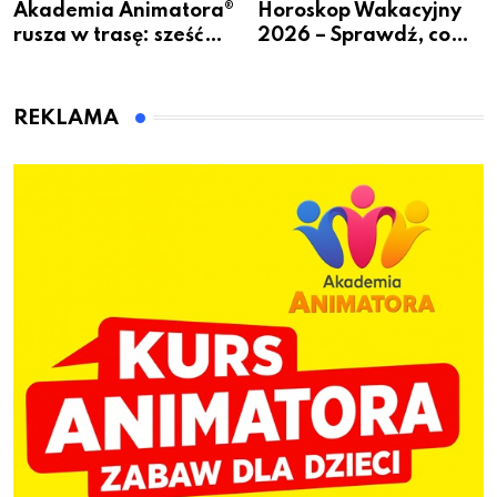
Akademia Animatora®
Horoskop Wakacyjny
rusza w trasę: sześć
2026 – Sprawdź, co
miast, jeden cel – nowe
czeka Cię tego lata!
kwalifikacje jeszcze
przed jesienią
REKLAMA