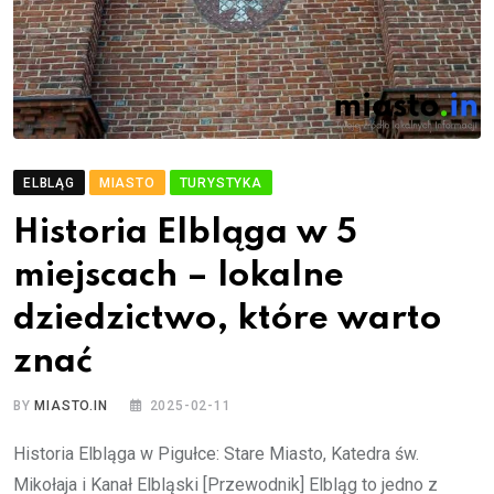
ELBLĄG
MIASTO
TURYSTYKA
Historia Elbląga w 5
miejscach – lokalne
dziedzictwo, które warto
znać
BY
MIASTO.IN
2025-02-11
Historia Elbląga w Pigułce: Stare Miasto, Katedra św.
Mikołaja i Kanał Elbląski [Przewodnik] Elbląg to jedno z