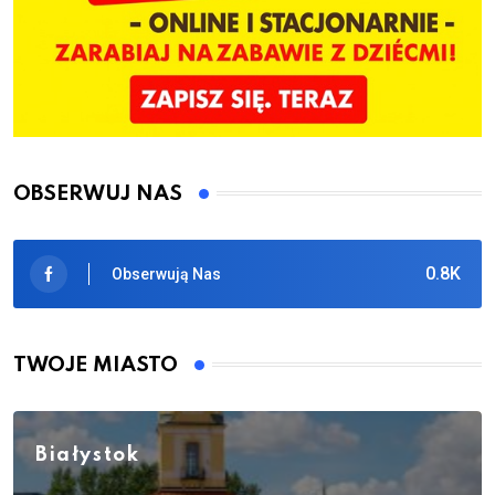
OBSERWUJ NAS
0.8K
Obserwują Nas
TWOJE MIASTO
Białystok