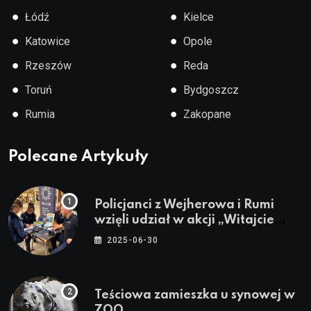
●
●
Łódź
Kielce
●
●
Katowice
Opole
●
●
Rzeszów
Reda
●
●
Toruń
Bydgoszcz
●
●
Rumia
Zakopane
Polecane Artykuły
Policjanci z Wejherowa i Rumi
wzięli udział w akcji „Witajcie
Wakacje”
2025-06-30
Teściowa zamieszka u synowej w
ZOO