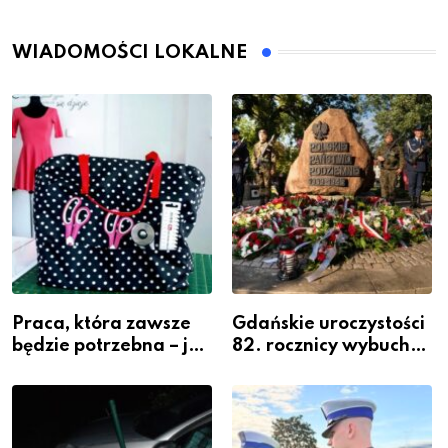
WIADOMOŚCI LOKALNE
Praca, która zawsze
Gdańskie uroczystości
będzie potrzebna – jak
82. rocznicy wybuchu
krawiectwo staje się
Powstania
zawodem przyszłości i
Warszawskiego
gdzie się go nauczyć?