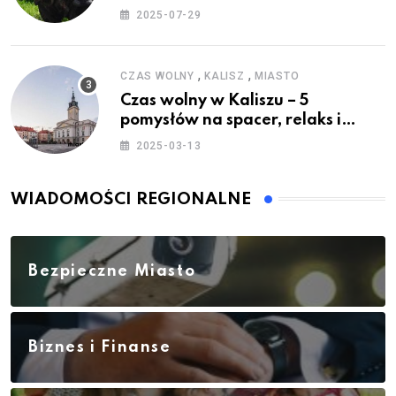
2025-07-29
,
,
CZAS WOLNY
KALISZ
MIASTO
Czas wolny w Kaliszu – 5
pomysłów na spacer, relaks i
rodzinne atrakcje
2025-03-13
WIADOMOŚCI REGIONALNE
Bezpieczne Miasto
Biznes i Finanse