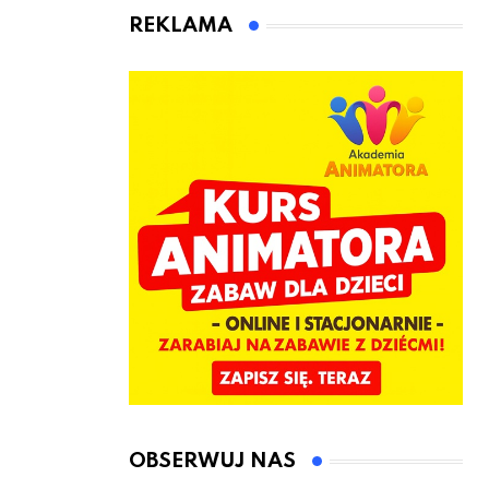
kierownicę w
Łęczyce
REKLAMA
Bolszewie i
uderzył w
ogrodzenie
OBSERWUJ NAS