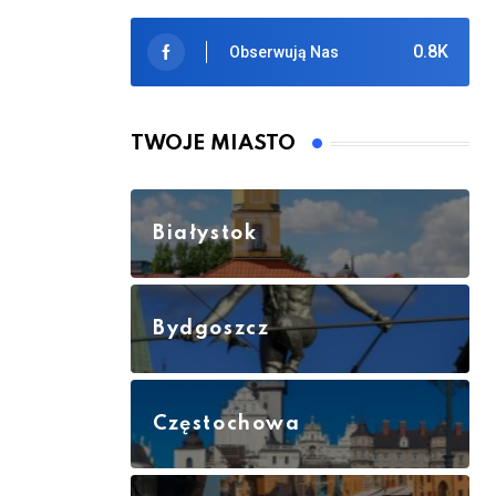
0.8K
Obserwują Nas
TWOJE MIASTO
Białystok
Bydgoszcz
Częstochowa