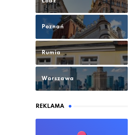
Łódź
Poznań
Rumia
Warszawa
REKLAMA