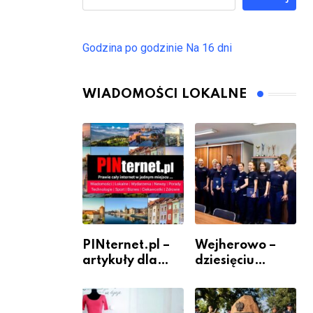
Godzina po godzinie
Na 16 dni
WIADOMOŚCI LOKALNE
PINternet.pl –
Wejherowo –
artykuły dla
dziesięciu
sklepów i firm
nowych
jako inwestycja
policjantów w
w widoczność
szeregach