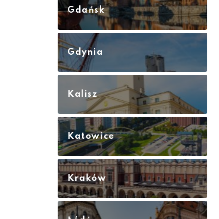
Gdańsk
Gdynia
Kalisz
Katowice
Kraków