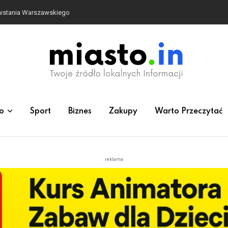
owstania Warszawskiego
o
Sport
Biznes
Zakupy
Warto Przeczytać
reklama