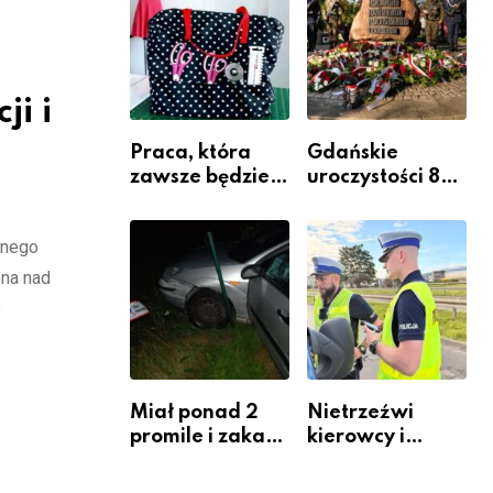
Komendy
Powiatowej
ji i
Praca, która
Gdańskie
zawsze będzie
uroczystości 82.
potrzebna – jak
rocznicy
krawiectwo
wybuchu
znego
staje się
Powstania
zawodem
Warszawskiego
ona nad
przyszłości i
e
gdzie się go
nauczyć?
Miał ponad 2
Nietrzeźwi
promile i zakaz
kierowcy i
sądowy. Mimo
rowerzyści w
to wsiadł za
Rumi i gminie