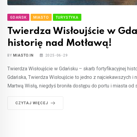
GDAŃSK
MIASTO
TURYSTYKA
Twierdza Wisłoujście w Gdań
historię nad Motławą!
BY
MIASTO.IN
2025-06-29
Twierdza Wisłoujście w Gdańsku – skarb fortyfikacyjnej hist
Gdańska, Twierdza Wisłoujście to jedno z najciekawszych i na
Martwą Wisłą, niegdyś broniła dostępu do portu i miasta od
CZYTAJ WIĘCEJ