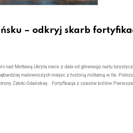
sku – odkryj skarb fortyfikac
orii nad Motławą Ukryta nieco z dala od głównego nurtu turystyc
jbardziej malowniczych miejsc z historią militarną w tle. Położ
 strony Zatoki Gdańskiej. Fortyfikacja z czasów królów Pierwsz