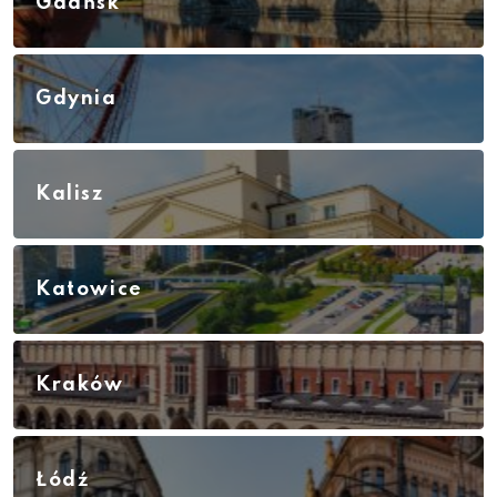
Gdańsk
Gdynia
Kalisz
Katowice
Kraków
Łódź