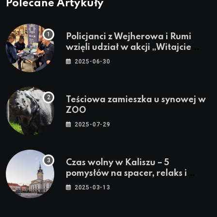
Polecane Artykuły
Policjanci z Wejherowa i Rumi
wzięli udział w akcji „Witajcie
Wakacje”
2025-06-30
Teściowa zamieszka u synowej w
ZOO
2025-07-29
Czas wolny w Kaliszu – 5
pomysłów na spacer, relaks i
rodzinne atrakcje
2025-03-13