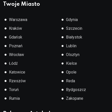
Twoje Miasto
●
●
Warszawa
Gdynia
●
●
Kraków
Szczecin
●
●
Gdańsk
Białystok
●
●
Poznań
Lublin
●
●
Wrocław
Olsztyn
●
●
Łódź
Kielce
●
●
Katowice
Opole
●
●
Rzeszów
Reda
●
●
Toruń
Bydgoszcz
●
●
Rumia
Zakopane