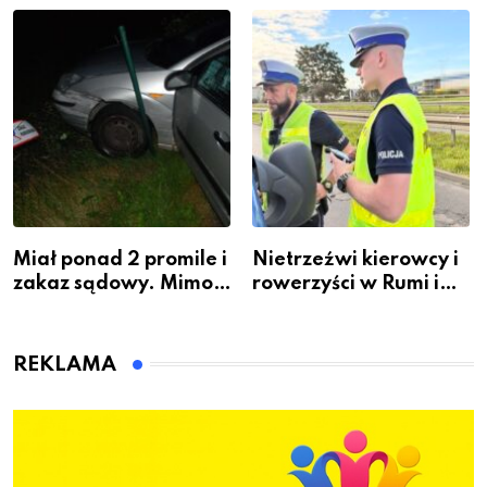
zawodem przyszłości i
Warszawskiego
gdzie się go nauczyć?
Miał ponad 2 promile i
Nietrzeźwi kierowcy i
zakaz sądowy. Mimo
rowerzyści w Rumi i
to wsiadł za
gminie Łęczyce
kierownicę w
Bolszewie i uderzył w
REKLAMA
ogrodzenie