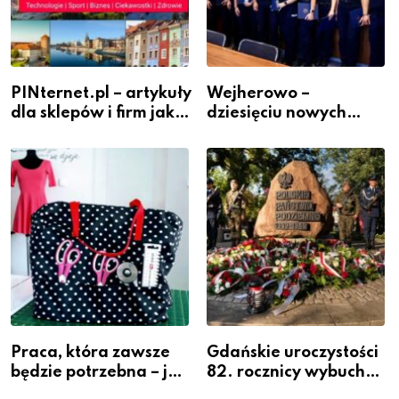
PINternet.pl – artykuły
Wejherowo –
dla sklepów i firm jako
dziesięciu nowych
inwestycja w
policjantów w
widoczność
szeregach Komendy
Powiatowej
Praca, która zawsze
Gdańskie uroczystości
będzie potrzebna – jak
82. rocznicy wybuchu
krawiectwo staje się
Powstania