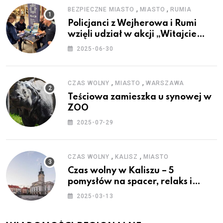
,
,
BEZPIECZNE MIASTO
MIASTO
RUMIA
Policjanci z Wejherowa i Rumi
wzięli udział w akcji „Witajcie
Wakacje”
2025-06-30
,
,
CZAS WOLNY
MIASTO
WARSZAWA
Teściowa zamieszka u synowej w
ZOO
2025-07-29
,
,
CZAS WOLNY
KALISZ
MIASTO
Czas wolny w Kaliszu – 5
pomysłów na spacer, relaks i
rodzinne atrakcje
2025-03-13