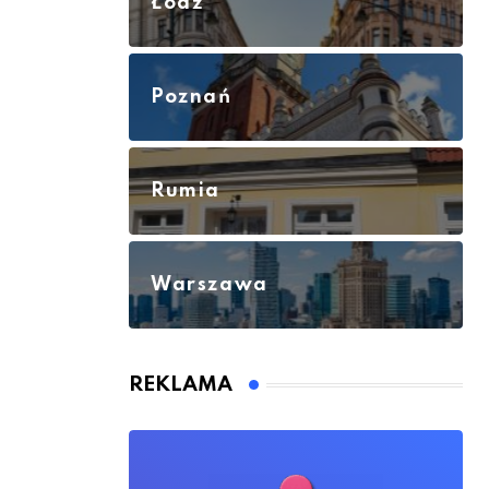
Łódź
Poznań
Rumia
Warszawa
REKLAMA