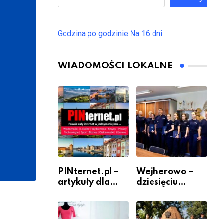
Godzina po godzinie
Na 16 dni
WIADOMOŚCI LOKALNE
PINternet.pl –
Wejherowo –
artykuły dla
dziesięciu
sklepów i firm
nowych
jako inwestycja
policjantów w
w widoczność
szeregach