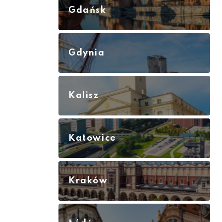
Gdańsk
Gdynia
Kalisz
Katowice
Kraków