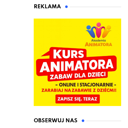
kierownicę w
Łęczyce
REKLAMA
Bolszewie i
uderzył w
ogrodzenie
OBSERWUJ NAS