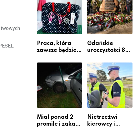
Komendy
Powiatowej
ństwowych
Praca, która
Gdańskie
 PESEL,
zawsze będzie
uroczystości 82.
potrzebna – jak
rocznicy
krawiectwo
wybuchu
staje się
Powstania
zawodem
Warszawskiego
przyszłości i
gdzie się go
nauczyć?
Miał ponad 2
Nietrzeźwi
promile i zakaz
kierowcy i
sądowy. Mimo
rowerzyści w
to wsiadł za
Rumi i gminie