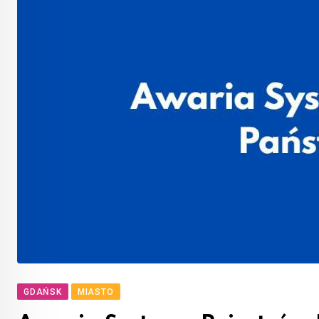
GDAŃSK
MIASTO