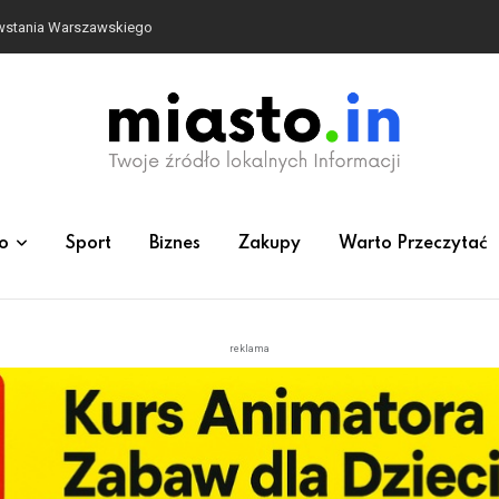
owstania Warszawskiego
o
Sport
Biznes
Zakupy
Warto Przeczytać
reklama