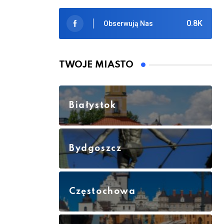
0.8K
Obserwują Nas
TWOJE MIASTO
Białystok
Bydgoszcz
Częstochowa