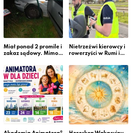
Miał ponad 2 promile i
Nietrzeźwi kierowcy i
zakaz sądowy. Mimo
rowerzyści w Rumi i
to wsiadł za
gminie Łęczyce
kierownicę w
Bolszewie i uderzył w
ogrodzenie