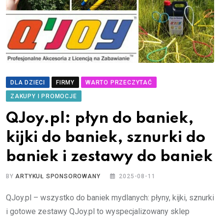
DLA DZIECI
FIRMY
WARTO PRZECZYTAĆ
ZAKUPY I PROMOCJE
QJoy.pl: płyn do baniek,
kijki do baniek, sznurki do
baniek i zestawy do baniek
BY
ARTYKUŁ SPONSOROWANY
2025-08-11
QJoy.pl – wszystko do baniek mydlanych: płyny, kijki, sznurki
i gotowe zestawy QJoy.pl to wyspecjalizowany sklep