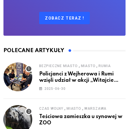
ZOBACZ TERAZ !
POLECANE ARTYKUŁY
,
,
BEZPIECZNE MIASTO
MIASTO
RUMIA
Policjanci z Wejherowa i Rumi
wzięli udział w akcji „Witajcie
Wakacje”
2025-06-30
,
,
CZAS WOLNY
MIASTO
WARSZAWA
Teściowa zamieszka u synowej w
ZOO