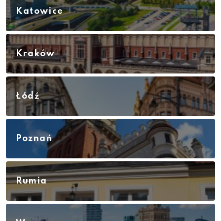
Katowice
Kraków
Łódź
Poznań
Rumia