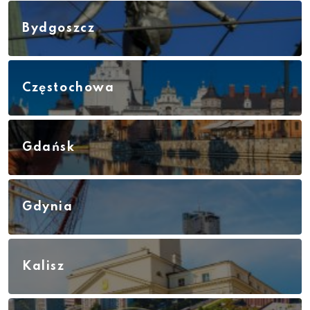
Bydgoszcz
Częstochowa
Gdańsk
Gdynia
Kalisz