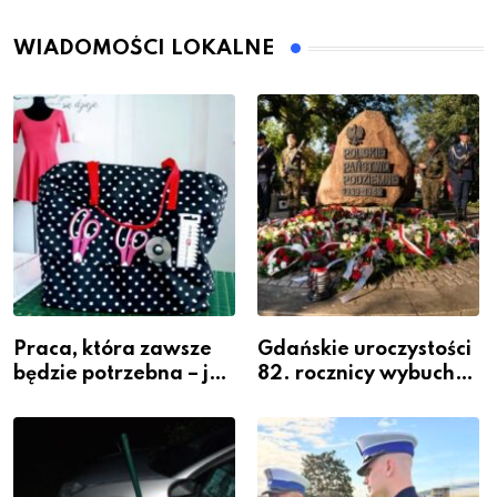
WIADOMOŚCI LOKALNE
Praca, która zawsze
Gdańskie uroczystości
będzie potrzebna – jak
82. rocznicy wybuchu
krawiectwo staje się
Powstania
zawodem przyszłości i
Warszawskiego
gdzie się go nauczyć?