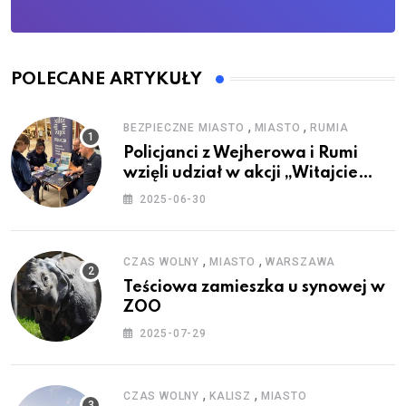
POLECANE ARTYKUŁY
,
,
BEZPIECZNE MIASTO
MIASTO
RUMIA
Policjanci z Wejherowa i Rumi
wzięli udział w akcji „Witajcie
Wakacje”
2025-06-30
,
,
CZAS WOLNY
MIASTO
WARSZAWA
Teściowa zamieszka u synowej w
ZOO
2025-07-29
,
,
CZAS WOLNY
KALISZ
MIASTO