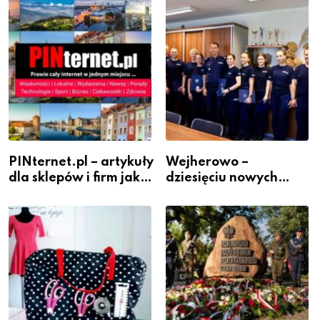
PINternet.pl – artykuły
Wejherowo –
dla sklepów i firm jako
dziesięciu nowych
inwestycja w
policjantów w
widoczność
szeregach Komendy
Powiatowej