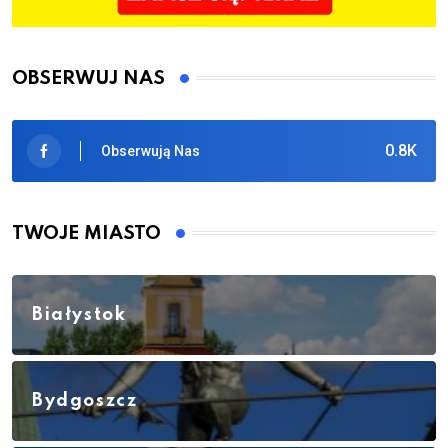
OBSERWUJ NAS
0.8K
Obserwują Nas
TWOJE MIASTO
Białystok
Bydgoszcz