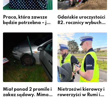
Praca, która zawsze
Gdańskie uroczystości
będzie potrzebna – jak
82. rocznicy wybuchu
krawiectwo staje się
Powstania
zawodem przyszłości i
Warszawskiego
gdzie się go nauczyć?
Miał ponad 2 promile i
Nietrzeźwi kierowcy i
zakaz sądowy. Mimo
rowerzyści w Rumi i
to wsiadł za
gminie Łęczyce
kierownicę w