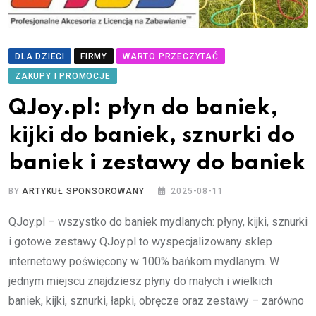
DLA DZIECI
FIRMY
WARTO PRZECZYTAĆ
ZAKUPY I PROMOCJE
QJoy.pl: płyn do baniek,
kijki do baniek, sznurki do
baniek i zestawy do baniek
BY
ARTYKUŁ SPONSOROWANY
2025-08-11
QJoy.pl – wszystko do baniek mydlanych: płyny, kijki, sznurki
i gotowe zestawy QJoy.pl to wyspecjalizowany sklep
internetowy poświęcony w 100% bańkom mydlanym. W
jednym miejscu znajdziesz płyny do małych i wielkich
baniek, kijki, sznurki, łapki, obręcze oraz zestawy – zarówno