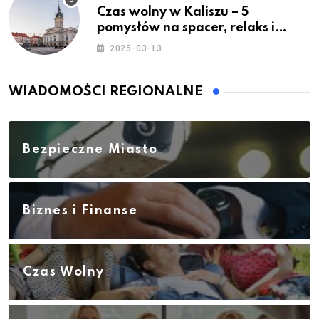
Czas wolny w Kaliszu – 5
pomysłów na spacer, relaks i
rodzinne atrakcje
2025-03-13
WIADOMOŚCI REGIONALNE
Bezpieczne Miasto
Biznes i Finanse
Czas Wolny