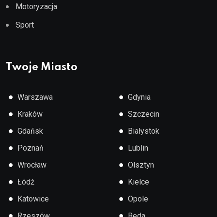
Motoryzacja
Sport
Twoje Miasto
●
●
Warszawa
Gdynia
●
●
Kraków
Szczecin
●
●
Gdańsk
Białystok
●
●
Poznań
Lublin
●
●
Wrocław
Olsztyn
●
●
Łódź
Kielce
●
●
Katowice
Opole
●
●
Rzeszów
Reda