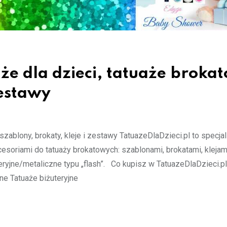
że dla dzieci, tatuaże broka
zestawy
szablony, brokaty, kleje i zestawy TatuazeDlaDzieci.pl to specja
esoriami do tatuaży brokatowych: szablonami, brokatami, klejami
yjne/metaliczne typu „flash”. Co kupisz w TatuazeDlaDzieci.pl?
e Tatuaże biżuteryjne