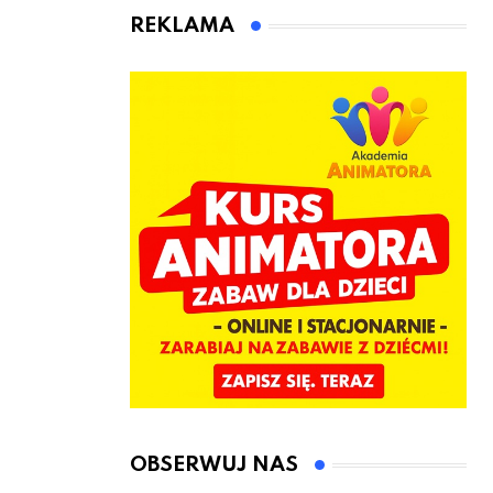
kierownicę w
Łęczyce
REKLAMA
Bolszewie i
uderzył w
ogrodzenie
OBSERWUJ NAS