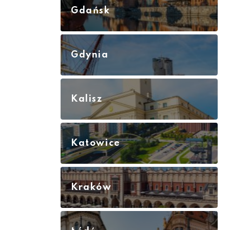
Gdańsk
Gdynia
Kalisz
Katowice
Kraków