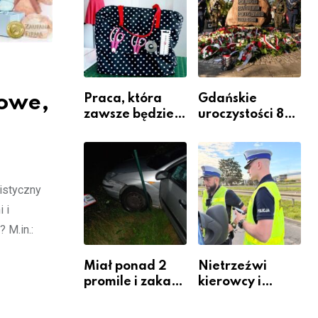
Komendy
Powiatowej
towe,
Praca, która
Gdańskie
zawsze będzie
uroczystości 82.
potrzebna – jak
rocznicy
krawiectwo
wybuchu
staje się
Powstania
zawodem
Warszawskiego
listyczny
przyszłości i
gdzie się go
 i
nauczyć?
 M.in.:
Miał ponad 2
Nietrzeźwi
promile i zakaz
kierowcy i
sądowy. Mimo
rowerzyści w
to wsiadł za
Rumi i gminie