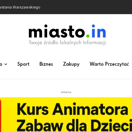
owstania Warszawskiego
o
Sport
Biznes
Zakupy
Warto Przeczytać
reklama