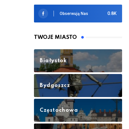
0.8K
Obserwują Nas
TWOJE MIASTO
Białystok
Bydgoszcz
Częstochowa