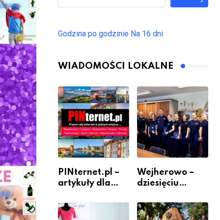
Godzina po godzinie
Na 16 dni
WIADOMOŚCI LOKALNE
PINternet.pl –
Wejherowo –
artykuły dla
dziesięciu
sklepów i firm
nowych
jako inwestycja
policjantów w
w widoczność
szeregach