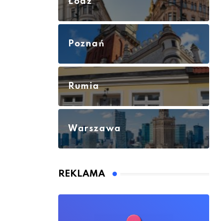
Łódź
Poznań
Rumia
Warszawa
REKLAMA