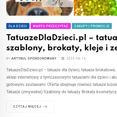
DLA DZIECI
WARTO PRZECZYTAĆ
ZAKUPY I PROMOCJE
TatuazeDlaDzieci.pl – tatua
szablony, brokaty, kleje i 
BY
ARTYKUŁ SPONSOROWANY
2025-08-16
TatuazeDlaDzieci.pl – tatuaże dla dzieci, tatuaże brokatowe, 
sklep internetowy z tymczasowymi tatuażami dla dzieci i akc
gotowymi zestawami. Oferta obejmuje również tatuaże biżuter
Tatuaże (zmywalne) Szablony do tatuaży Brokaty kosmetyczn
CZYTAJ WIĘCEJ