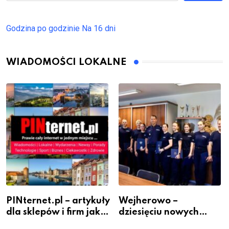
Godzina po godzinie
Na 16 dni
WIADOMOŚCI LOKALNE
PINternet.pl – artykuły
Wejherowo –
dla sklepów i firm jako
dziesięciu nowych
inwestycja w
policjantów w