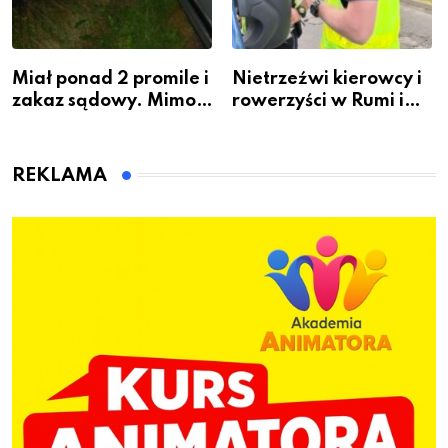
Miał ponad 2 promile i
Nietrzeźwi kierowcy i
zakaz sądowy. Mimo
rowerzyści w Rumi i
to wsiadł za
gminie Łęczyce
kierownicę w
Bolszewie i uderzył w
REKLAMA
ogrodzenie