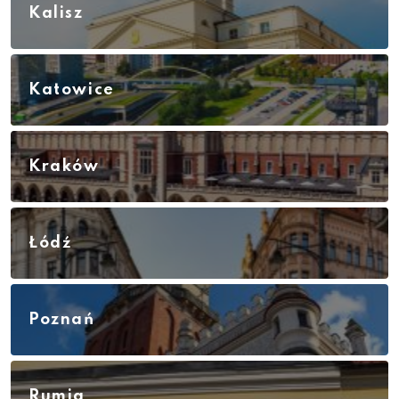
Kalisz
Katowice
Kraków
Łódź
Poznań
Rumia