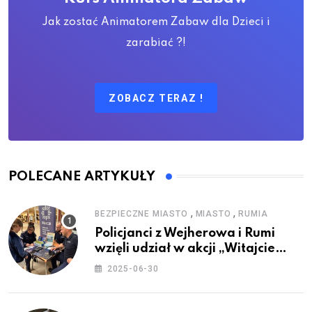
Jak zostać Animatorem Zabaw dla Dzieci i
zarabiać ?!
ZOBACZ TERAZ !
POLECANE ARTYKUŁY
,
,
BEZPIECZNE MIASTO
MIASTO
RUMIA
Policjanci z Wejherowa i Rumi
wzięli udział w akcji „Witajcie
Wakacje”
2025-06-30