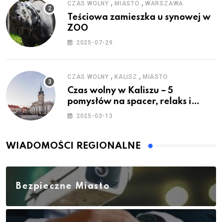
,
,
CZAS WOLNY
MIASTO
WARSZAWA
Teściowa zamieszka u synowej w
ZOO
2025-07-29
,
,
CZAS WOLNY
KALISZ
MIASTO
Czas wolny w Kaliszu – 5
pomysłów na spacer, relaks i
rodzinne atrakcje
2025-03-13
WIADOMOŚCI REGIONALNE
Bezpieczne Miasto