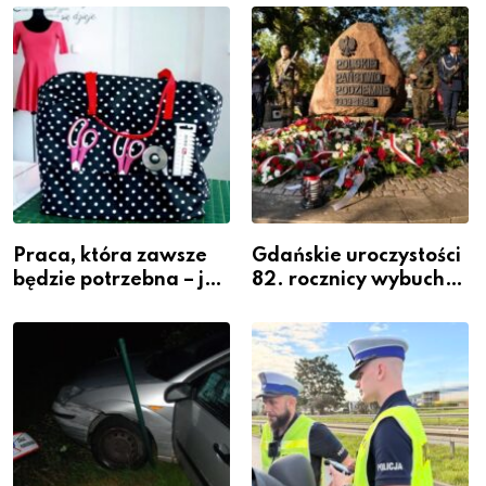
widoczność
szeregach Komendy
Powiatowej
Praca, która zawsze
Gdańskie uroczystości
będzie potrzebna – jak
82. rocznicy wybuchu
krawiectwo staje się
Powstania
zawodem przyszłości i
Warszawskiego
gdzie się go nauczyć?