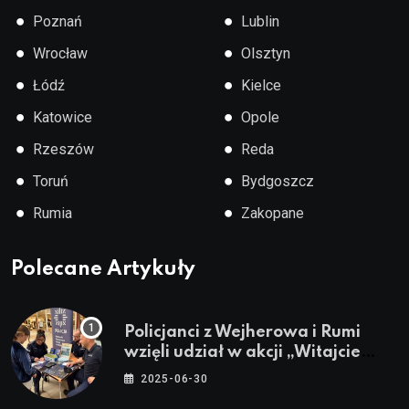
●
●
Poznań
Lublin
●
●
Wrocław
Olsztyn
●
●
Łódź
Kielce
●
●
Katowice
Opole
●
●
Rzeszów
Reda
●
●
Toruń
Bydgoszcz
●
●
Rumia
Zakopane
Polecane Artykuły
Policjanci z Wejherowa i Rumi
wzięli udział w akcji „Witajcie
Wakacje”
2025-06-30