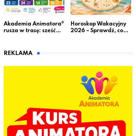
Akademia Animatora®
Horoskop Wakacyjny
rusza w trasę: sześć
2026 – Sprawdź, co
miast, jeden cel – nowe
czeka Cię tego lata!
kwalifikacje jeszcze
przed jesienią
REKLAMA