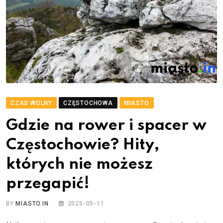
CZAS WOLNY
CZĘSTOCHOWA
MIASTO
Gdzie na rower i spacer w
Częstochowie? Hity,
których nie możesz
przegapić!
BY
MIASTO.IN
2025-05-11