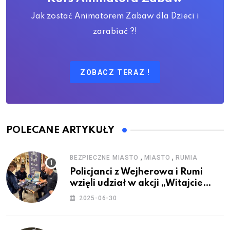
Jak zostać Animatorem Zabaw dla Dzieci i
zarabiać ?!
ZOBACZ TERAZ !
POLECANE ARTYKUŁY
,
,
BEZPIECZNE MIASTO
MIASTO
RUMIA
Policjanci z Wejherowa i Rumi
wzięli udział w akcji „Witajcie
Wakacje”
2025-06-30