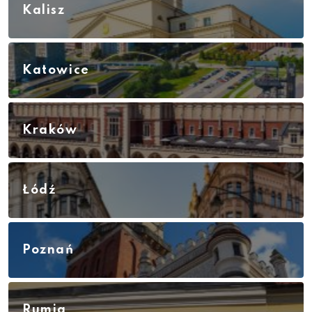
Kalisz
Katowice
Kraków
Łódź
Poznań
Rumia