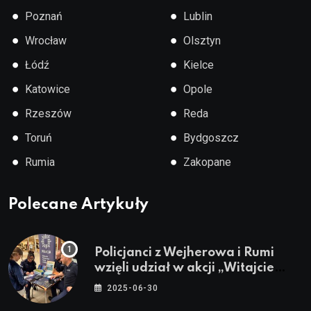
●
●
Poznań
Lublin
●
●
Wrocław
Olsztyn
●
●
Łódź
Kielce
●
●
Katowice
Opole
●
●
Rzeszów
Reda
●
●
Toruń
Bydgoszcz
●
●
Rumia
Zakopane
Polecane Artykuły
Policjanci z Wejherowa i Rumi
wzięli udział w akcji „Witajcie
Wakacje”
2025-06-30