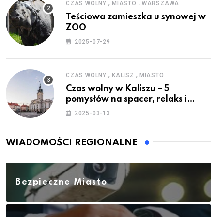
,
,
CZAS WOLNY
MIASTO
WARSZAWA
Teściowa zamieszka u synowej w
ZOO
2025-07-29
,
,
CZAS WOLNY
KALISZ
MIASTO
Czas wolny w Kaliszu – 5
pomysłów na spacer, relaks i
rodzinne atrakcje
2025-03-13
WIADOMOŚCI REGIONALNE
Bezpieczne Miasto