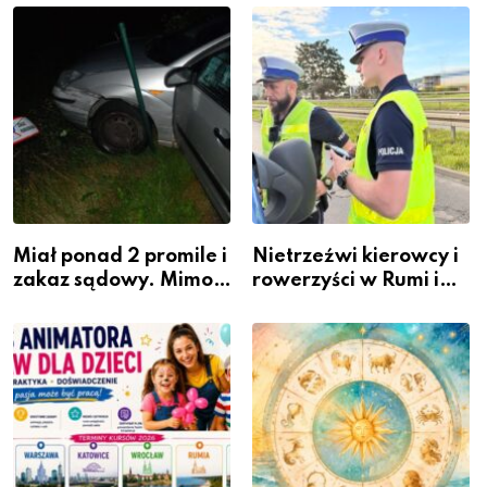
zawodem przyszłości i
Warszawskiego
gdzie się go nauczyć?
Miał ponad 2 promile i
Nietrzeźwi kierowcy i
zakaz sądowy. Mimo
rowerzyści w Rumi i
to wsiadł za
gminie Łęczyce
kierownicę w
Bolszewie i uderzył w
ogrodzenie