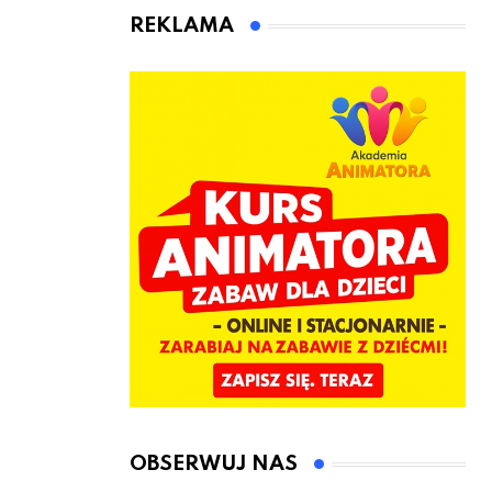
kierownicę w
Łęczyce
REKLAMA
Bolszewie i
uderzył w
ogrodzenie
OBSERWUJ NAS