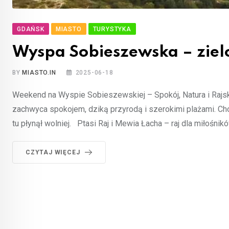
GDAŃSK
MIASTO
TURYSTYKA
Wyspa Sobieszewska – zie
BY
MIASTO.IN
2025-06-18
Weekend na Wyspie Sobieszewskiej – Spokój, Natura i Rajs
zachwyca spokojem, dziką przyrodą i szerokimi plażami. Choć
tu płynął wolniej. Ptasi Raj i Mewia Łacha – raj dla miłośni
CZYTAJ WIĘCEJ