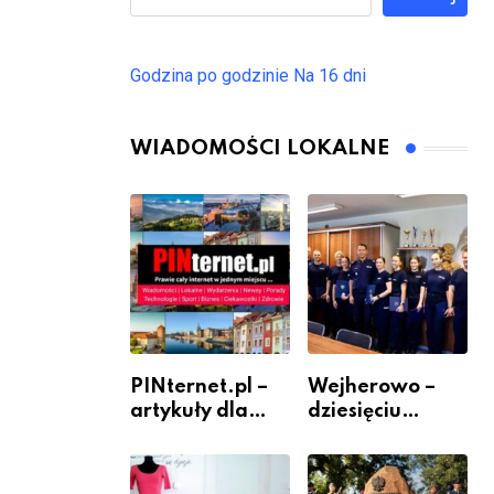
Godzina po godzinie
Na 16 dni
WIADOMOŚCI LOKALNE
PINternet.pl –
Wejherowo –
artykuły dla
dziesięciu
sklepów i firm
nowych
jako inwestycja
policjantów w
w widoczność
szeregach