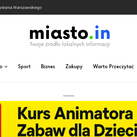
owstania Warszawskiego
o
Sport
Biznes
Zakupy
Warto Przeczytać
reklama