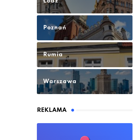
Łódź
Poznań
Rumia
Warszawa
REKLAMA