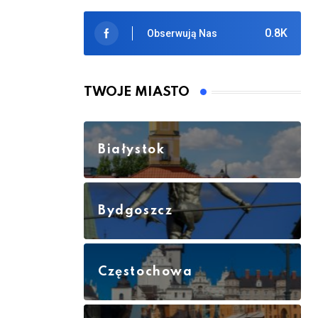
0.8K
Obserwują Nas
TWOJE MIASTO
Białystok
Bydgoszcz
Częstochowa