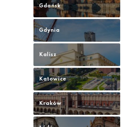
Gdańsk
Gdynia
Kalisz
Katowice
Kraków