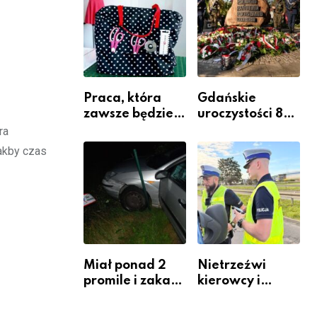
Komendy
Powiatowej
Praca, która
Gdańskie
zawsze będzie
uroczystości 82.
potrzebna – jak
rocznicy
ra
krawiectwo
wybuchu
jakby czas
staje się
Powstania
zawodem
Warszawskiego
przyszłości i
gdzie się go
nauczyć?
Miał ponad 2
Nietrzeźwi
promile i zakaz
kierowcy i
sądowy. Mimo
rowerzyści w
to wsiadł za
Rumi i gminie