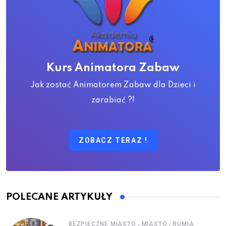
Kurs Animatora Zabaw
Jak zostać Animatorem Zabaw dla Dzieci i
zarabiać ?!
ZOBACZ TERAZ !
POLECANE ARTYKUŁY
,
,
BEZPIECZNE MIASTO
MIASTO
RUMIA