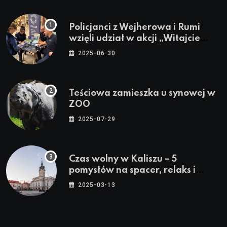
Policjanci z Wejherowa i Rumi
wzięli udział w akcji „Witajcie
Wakacje”
2025-06-30
Teściowa zamieszka u synowej w
ZOO
2025-07-29
Czas wolny w Kaliszu – 5
pomysłów na spacer, relaks i
rodzinne atrakcje
2025-03-13