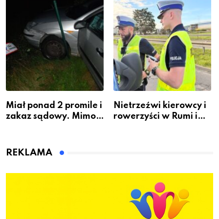
gdzie się go nauczyć?
Miał ponad 2 promile i
Nietrzeźwi kierowcy i
zakaz sądowy. Mimo
rowerzyści w Rumi i
to wsiadł za
gminie Łęczyce
kierownicę w
Bolszewie i uderzył w
REKLAMA
ogrodzenie