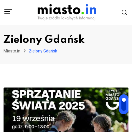
Skip
to
content
Zielony Gdańsk
Miasto.in
Zielony Gdańsk