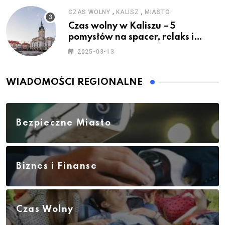
,
,
CZAS WOLNY
KALISZ
MIASTO
Czas wolny w Kaliszu – 5
pomysłów na spacer, relaks i
rodzinne atrakcje
2025-03-13
WIADOMOŚCI REGIONALNE
Bezpieczne Miasto
Biznes i Finanse
Czas Wolny