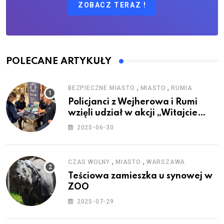
ZOBACZ TERAZ !
POLECANE ARTYKUŁY
,
,
BEZPIECZNE MIASTO
MIASTO
RUMIA
Policjanci z Wejherowa i Rumi
wzięli udział w akcji „Witajcie
Wakacje”
2025-06-30
,
,
CZAS WOLNY
MIASTO
WARSZAWA
Teściowa zamieszka u synowej w
ZOO
2025-07-29