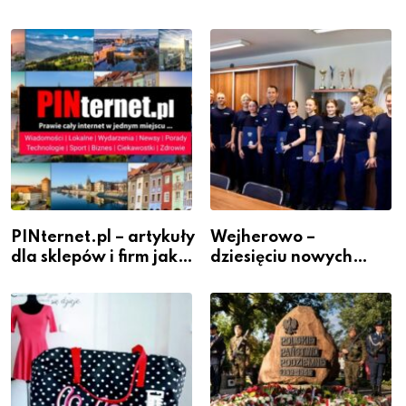
PINternet.pl – artykuły
Wejherowo –
dla sklepów i firm jako
dziesięciu nowych
inwestycja w
policjantów w
widoczność
szeregach Komendy
Powiatowej