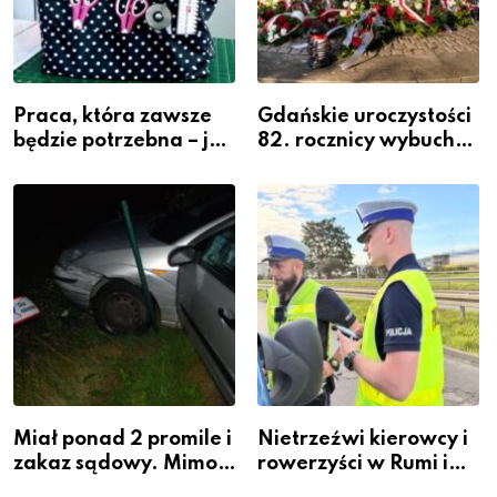
Praca, która zawsze
Gdańskie uroczystości
będzie potrzebna – jak
82. rocznicy wybuchu
krawiectwo staje się
Powstania
zawodem przyszłości i
Warszawskiego
gdzie się go nauczyć?
Miał ponad 2 promile i
Nietrzeźwi kierowcy i
zakaz sądowy. Mimo
rowerzyści w Rumi i
to wsiadł za
gminie Łęczyce