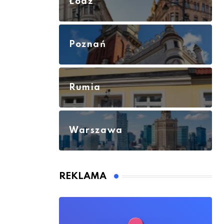
Łódź
Poznań
Rumia
Warszawa
REKLAMA