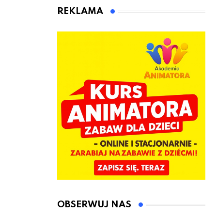
kierownicę w
Łęczyce
REKLAMA
Bolszewie i
uderzył w
ogrodzenie
OBSERWUJ NAS