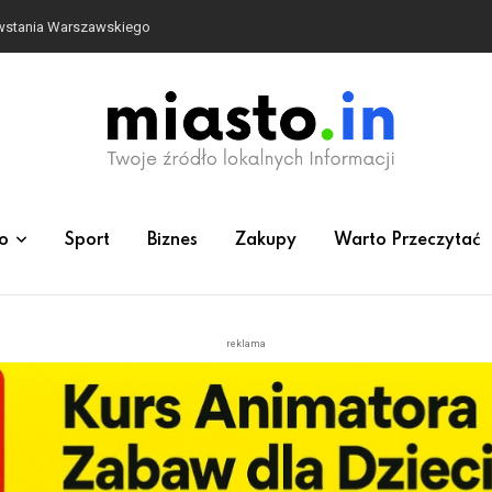
owstania Warszawskiego
o
Sport
Biznes
Zakupy
Warto Przeczytać
reklama