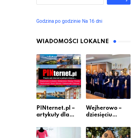
Godzina po godzinie
Na 16 dni
WIADOMOŚCI LOKALNE
PINternet.pl –
Wejherowo –
artykuły dla
dziesięciu
sklepów i firm
nowych
jako inwestycja
policjantów w
w widoczność
szeregach