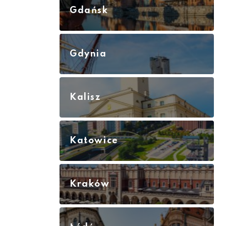
Gdańsk
Gdynia
Kalisz
Katowice
Kraków