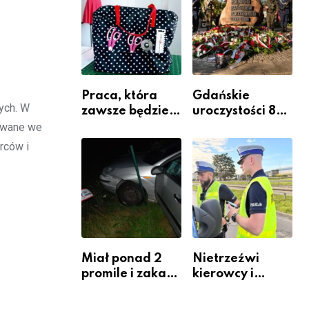
Komendy
Powiatowej
Praca, która
Gdańskie
ych. W
zawsze będzie
uroczystości 82.
potrzebna – jak
rocznicy
zowane we
krawiectwo
wybuchu
rców i
staje się
Powstania
zawodem
Warszawskiego
przyszłości i
gdzie się go
nauczyć?
Miał ponad 2
Nietrzeźwi
promile i zakaz
kierowcy i
sądowy. Mimo
rowerzyści w
to wsiadł za
Rumi i gminie