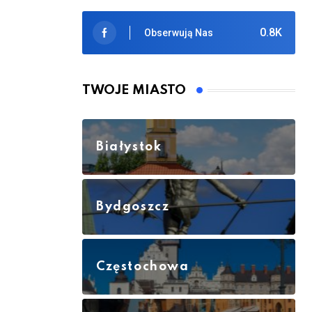
0.8K
Obserwują Nas
TWOJE MIASTO
Białystok
Bydgoszcz
Częstochowa