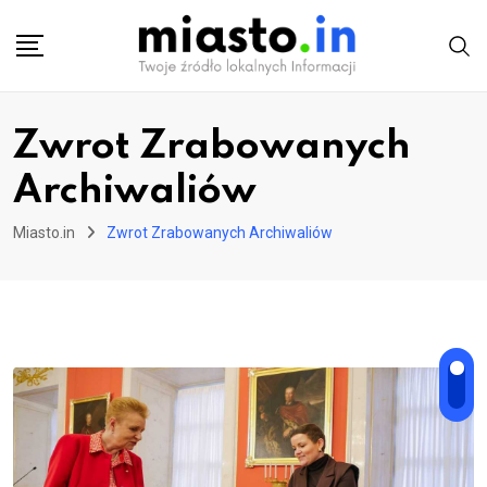
Skip
to
content
Zwrot Zrabowanych
Archiwaliów
Miasto.in
Zwrot Zrabowanych Archiwaliów