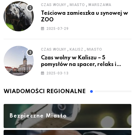
,
,
CZAS WOLNY
MIASTO
WARSZAWA
Teściowa zamieszka u synowej w
ZOO
2025-07-29
,
,
CZAS WOLNY
KALISZ
MIASTO
Czas wolny w Kaliszu – 5
pomysłów na spacer, relaks i
rodzinne atrakcje
2025-03-13
WIADOMOŚCI REGIONALNE
Bezpieczne Miasto