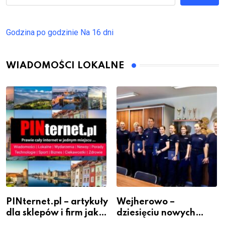
Godzina po godzinie
Na 16 dni
WIADOMOŚCI LOKALNE
PINternet.pl – artykuły
Wejherowo –
dla sklepów i firm jako
dziesięciu nowych
inwestycja w
policjantów w