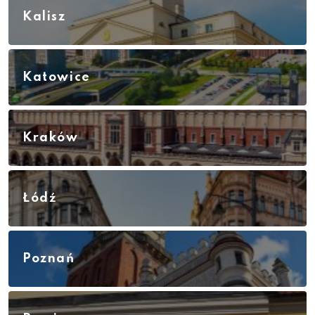
Kalisz
Katowice
Kraków
Łódź
Poznań