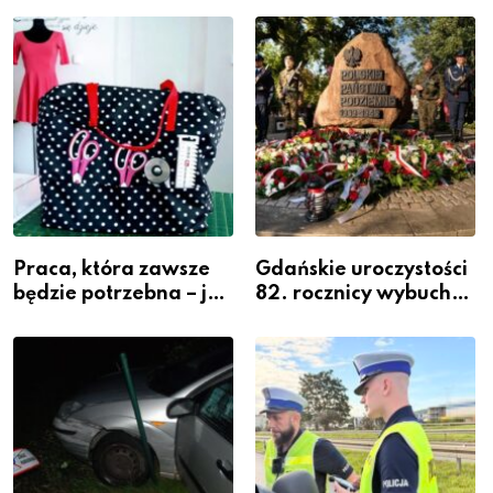
widoczność
szeregach Komendy
Powiatowej
Praca, która zawsze
Gdańskie uroczystości
będzie potrzebna – jak
82. rocznicy wybuchu
krawiectwo staje się
Powstania
zawodem przyszłości i
Warszawskiego
gdzie się go nauczyć?