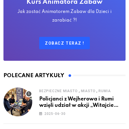
Kurs Animatora Zabaw
Jak zostać Animatorem Zabaw dla Dzieci i
zarabiać ?!
ZOBACZ TERAZ !
POLECANE ARTYKUŁY
,
,
BEZPIECZNE MIASTO
MIASTO
RUMIA
Policjanci z Wejherowa i Rumi
wzięli udział w akcji „Witajcie
Wakacje”
2025-06-30