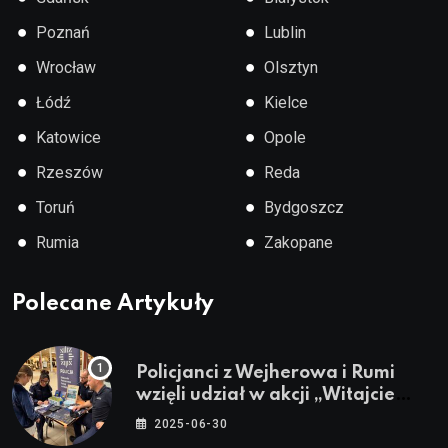
●
●
Poznań
Lublin
●
●
Wrocław
Olsztyn
●
●
Łódź
Kielce
●
●
Katowice
Opole
●
●
Rzeszów
Reda
●
●
Toruń
Bydgoszcz
●
●
Rumia
Zakopane
Polecane Artykuły
Policjanci z Wejherowa i Rumi
wzięli udział w akcji „Witajcie
Wakacje”
2025-06-30