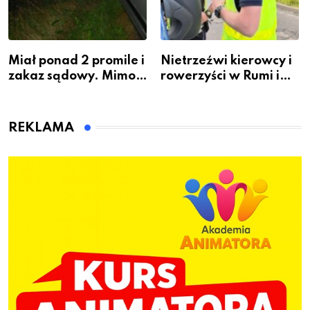
Miał ponad 2 promile i
Nietrzeźwi kierowcy i
zakaz sądowy. Mimo
rowerzyści w Rumi i
to wsiadł za
gminie Łęczyce
kierownicę w
Bolszewie i uderzył w
REKLAMA
ogrodzenie