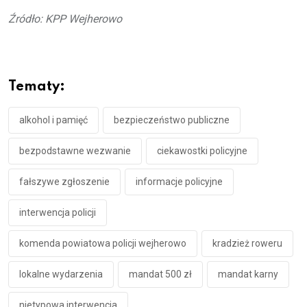
Źródło: KPP Wejherowo
Tematy:
alkohol i pamięć
bezpieczeństwo publiczne
bezpodstawne wezwanie
ciekawostki policyjne
fałszywe zgłoszenie
informacje policyjne
interwencja policji
komenda powiatowa policji wejherowo
kradzież roweru
lokalne wydarzenia
mandat 500 zł
mandat karny
nietypowa interwencja