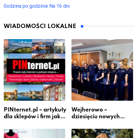
Godzina po godzinie
Na 16 dni
WIADOMOŚCI LOKALNE
PINternet.pl – artykuły
Wejherowo –
dla sklepów i firm jako
dziesięciu nowych
inwestycja w
policjantów w
widoczność
szeregach Komendy
Powiatowej