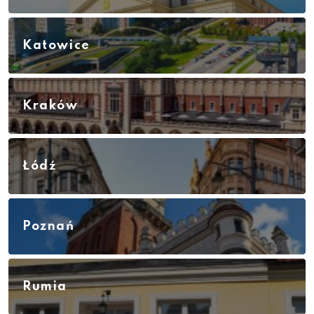
Katowice
Kraków
Łódź
Poznań
Rumia