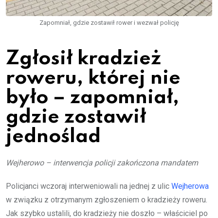
Zapomniał, gdzie zostawił rower i wezwał policję
Zgłosił kradzież
roweru, której nie
było – zapomniał,
gdzie zostawił
jednoślad
Wejherowo – interwencja policji zakończona mandatem
Policjanci wczoraj interweniowali na jednej z ulic
Wejherowa
w związku z otrzymanym zgłoszeniem o kradzieży roweru.
Jak szybko ustalili, do kradzieży nie doszło – właściciel po