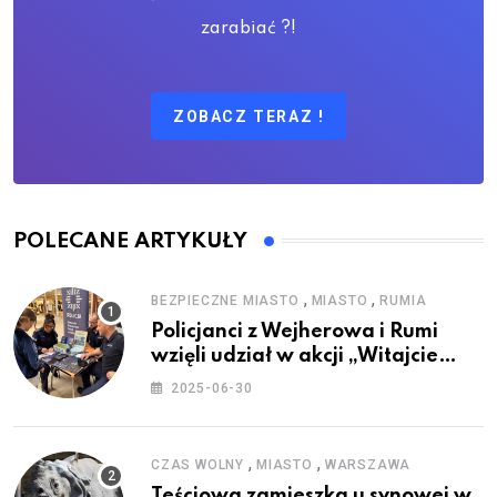
zarabiać ?!
ZOBACZ TERAZ !
POLECANE ARTYKUŁY
,
,
BEZPIECZNE MIASTO
MIASTO
RUMIA
Policjanci z Wejherowa i Rumi
wzięli udział w akcji „Witajcie
Wakacje”
2025-06-30
,
,
CZAS WOLNY
MIASTO
WARSZAWA
Teściowa zamieszka u synowej w