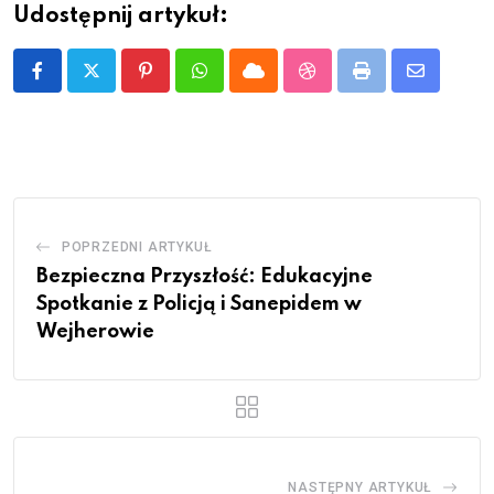
Udostępnij artykuł:
Pinterest
Whatsapp
Cloud
StumbleUpon
Print
Share
via
Email
POPRZEDNI ARTYKUŁ
Bezpieczna Przyszłość: Edukacyjne
Spotkanie z Policją i Sanepidem w
Wejherowie
NASTĘPNY ARTYKUŁ