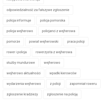
odpowiedzialność za fałszywe zgłoszenie
policja informuje
policja pomorska
policja wejherowo
policjanci z wejherowa
pomorze
powiat wejherowski
praca policji
rower i policja
rowerzysta z wejherowa
służby mundurowe
wejherowo
wejherowo aktualności
wpadki kierowców
wydarzenia wejherowo
z policji
zapomniał roweru
zgłoszenie kradzieży
zgłoszenie na policję