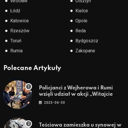
●
●
Wrocław
Olsztyn
●
●
Łódź
Kielce
●
●
Katowice
Opole
●
●
Rzeszów
Reda
●
●
Toruń
Bydgoszcz
●
●
Rumia
Zakopane
Polecane Artykuły
Policjanci z Wejherowa i Rumi
wzięli udział w akcji „Witajcie
Wakacje”
2025-06-30
Teściowa zamieszka u synowej w