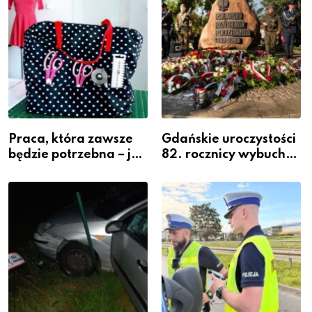
Praca, która zawsze
Gdańskie uroczystości
będzie potrzebna – jak
82. rocznicy wybuchu
krawiectwo staje się
Powstania
zawodem przyszłości i
Warszawskiego
gdzie się go nauczyć?