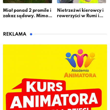
Miał ponad 2 promile i
Nietrzeźwi kierowcy i
zakaz sądowy. Mimo
rowerzyści w Rumi i
to wsiadł za
gminie Łęczyce
kierownicę w
Bolszewie i uderzył w
REKLAMA
ogrodzenie