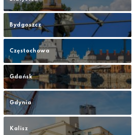
Bydgoszcz
Częstochowa
Gdańsk
Gdynia
Kalisz