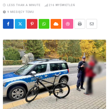
LESS THAN A MINUTE
216
WYŚWIETLEŃ
9 MIESIĘCY TEMU
Pinterest
Whatsapp
Cloud
StumbleUpon
Print
Share
via
Email