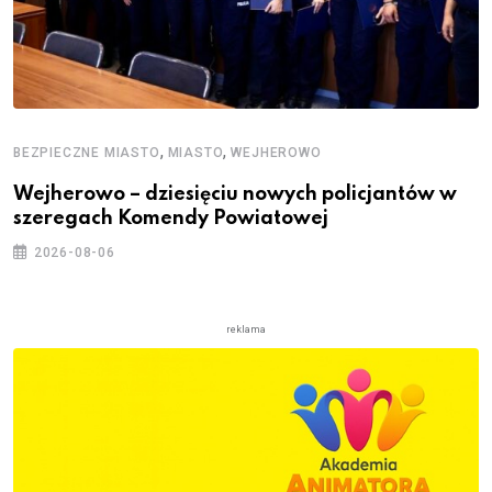
,
,
BEZPIECZNE MIASTO
MIASTO
WEJHEROWO
Wejherowo – dziesięciu nowych policjantów w
szeregach Komendy Powiatowej
2026-08-06
reklama