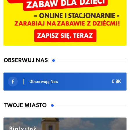
OBSERWUJ NAS
0.8K
Obserwują Nas
TWOJE MIASTO
Białystok