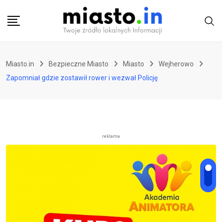
Skip
to
content
Miasto.in
Bezpieczne Miasto
Miasto
Wejherowo
Zapomniał gdzie zostawił rower i wezwał Policję
reklama