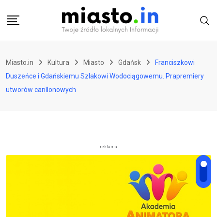
Skip
to
content
Miasto.in
Kultura
Miasto
Gdańsk
Franciszkowi
Duszeńce i Gdańskiemu Szlakowi Wodociągowemu. Prapremiery
utworów carillonowych
reklama