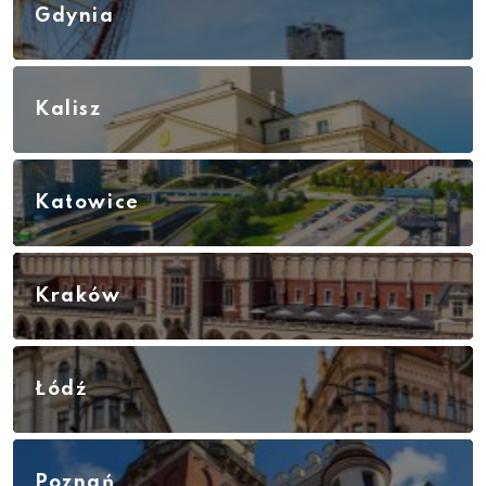
Gdynia
Kalisz
Katowice
Kraków
Łódź
Poznań