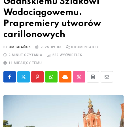
Gdańskiemu Szlakowi
Wodociągowemu.
Prapremiery utworów
carillonowych
BY
UM GDAŃSK
2025-09-03
0
KOMENTARZY
2 MINUT CZYTANIA
232
WYŚWIETLEŃ
11 MIESIĘCY TEMU
Pinterest
Whatsapp
Cloud
StumbleUpon
Print
Share
via
Email