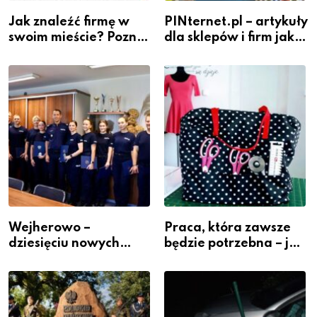
Jak znaleźć firmę w
PINternet.pl – artykuły
swoim mieście? Poznaj
dla sklepów i firm jako
katalog MiastoFirm.pl
inwestycja w
widoczność
Wejherowo –
Praca, która zawsze
dziesięciu nowych
będzie potrzebna – jak
policjantów w
krawiectwo staje się
szeregach Komendy
zawodem przyszłości i
Powiatowej
gdzie się go nauczyć?