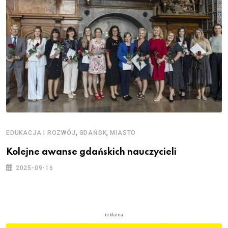
,
,
EDUKACJA I ROZWÓJ
GDAŃSK
MIASTO
Kolejne awanse gdańskich nauczycieli
2025-09-16
reklama