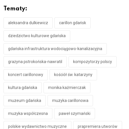
Tematy:
aleksandra dulkiewicz
carillon gdańsk
dziedzictwo kulturowe gdańska
gdańska infrastruktura wodociągowo-kanalizacyjna
grażyna pstrokońska-nawratil
kompozytorzy polscy
koncert carillonowy
kościół św. katarzyny
kultura gdańska
monika kaźmierczak
muzeum gdańska
muzyka carillonowa
muzyka współczesna
paweł szymański
polskie wydawnictwo muzyczne
prapremiera utworów