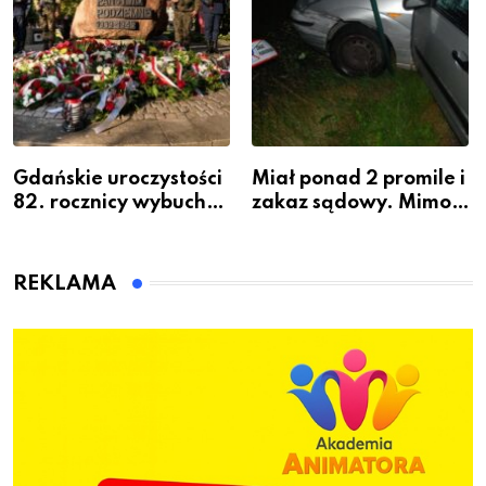
Gdańskie uroczystości
Miał ponad 2 promile i
82. rocznicy wybuchu
zakaz sądowy. Mimo
Powstania
to wsiadł za
Warszawskiego
kierownicę w
Bolszewie i uderzył w
REKLAMA
ogrodzenie