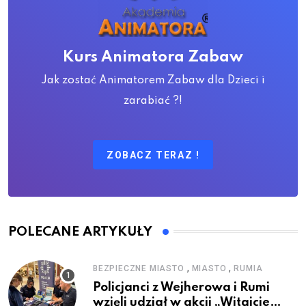
Kurs Animatora Zabaw
Jak zostać Animatorem Zabaw dla Dzieci i
zarabiać ?!
ZOBACZ TERAZ !
POLECANE ARTYKUŁY
,
,
BEZPIECZNE MIASTO
MIASTO
RUMIA
Policjanci z Wejherowa i Rumi
wzięli udział w akcji „Witajcie