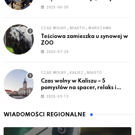
Wakacje”
2025-06-30
,
,
CZAS WOLNY
MIASTO
WARSZAWA
Teściowa zamieszka u synowej w
ZOO
2025-07-29
,
,
CZAS WOLNY
KALISZ
MIASTO
Czas wolny w Kaliszu – 5
pomysłów na spacer, relaks i
rodzinne atrakcje
2025-03-13
WIADOMOŚCI REGIONALNE