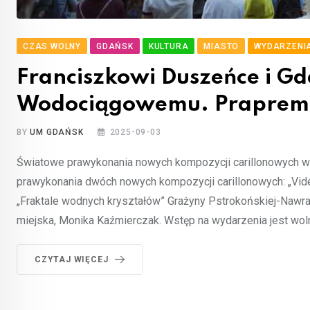
CZAS WOLNY
GDAŃSK
KULTURA
MIASTO
WYDARZENI
Franciszkowi Duszeńce i G
Wodociągowemu. Prapremi
BY
UM GDAŃSK
2025-09-03
Światowe prawykonania nowych kompozycji carillonowych w
prawykonania dwóch nowych kompozycji carillonowych: „Vid
„Fraktale wodnych kryształów” Grażyny Pstrokońskiej-Nawrati
miejska, Monika Kaźmierczak. Wstęp na wydarzenia jest wol
CZYTAJ WIĘCEJ