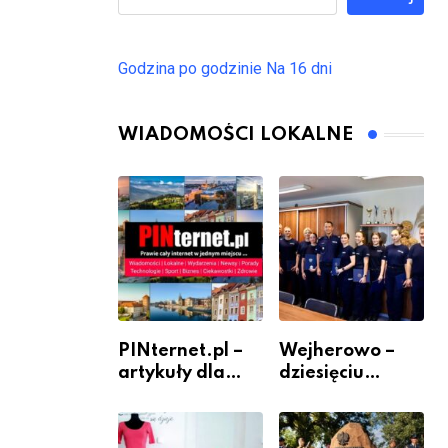
Godzina po godzinie
Na 16 dni
WIADOMOŚCI LOKALNE
PINternet.pl –
Wejherowo –
artykuły dla
dziesięciu
sklepów i firm
nowych
jako inwestycja
policjantów w
w widoczność
szeregach