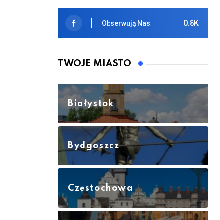
0.8K
Obserwują Nas
TWOJE MIASTO
Białystok
Bydgoszcz
Częstochowa