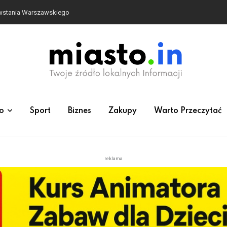
owstania Warszawskiego
o
Sport
Biznes
Zakupy
Warto Przeczytać
reklama