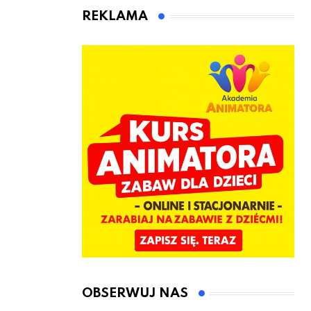
kierownicę w
Łęczyce
REKLAMA
Bolszewie i
uderzył w
ogrodzenie
OBSERWUJ NAS