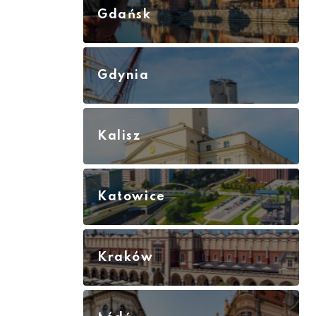
Gdańsk
Gdynia
Kalisz
Katowice
Kraków