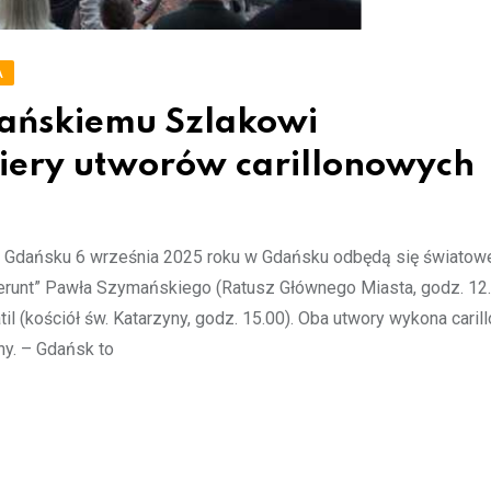
A
dańskiemu Szlakowi
ery utworów carillonowych
 Gdańsku 6 września 2025 roku w Gdańsku odbędą się światow
erunt” Pawła Szymańskiego (Ratusz Głównego Miasta, godz. 12.
l (kościół św. Katarzyny, godz. 15.00). Oba utwory wykona carill
ny. – Gdańsk to