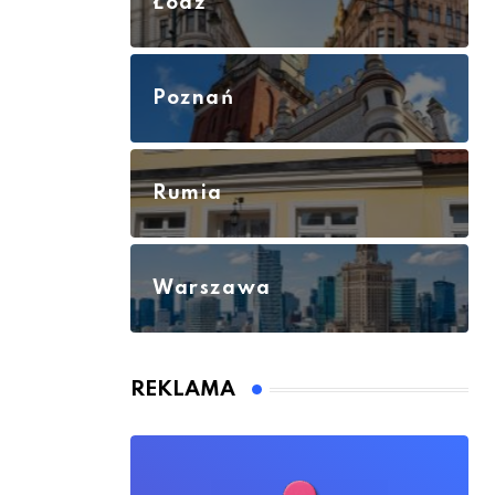
Łódź
Poznań
Rumia
Warszawa
REKLAMA