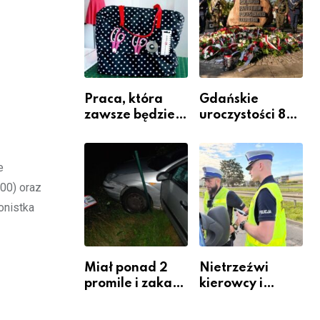
Komendy
Powiatowej
Praca, która
Gdańskie
zawsze będzie
uroczystości 82.
potrzebna – jak
rocznicy
krawiectwo
wybuchu
staje się
Powstania
e
zawodem
Warszawskiego
00) oraz
przyszłości i
onistka
gdzie się go
nauczyć?
Miał ponad 2
Nietrzeźwi
promile i zakaz
kierowcy i
sądowy. Mimo
rowerzyści w
to wsiadł za
Rumi i gminie