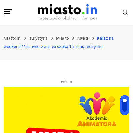
Skip
to
content
Miasto.in
Turystyka
Miasto
Kalisz
Kalisz na
weekend? Nie uwierzysz, co czeka 15 minut od rynku
reklama