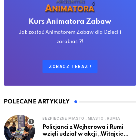
Kurs Animatora Zabaw
Jak zostać Animatorem Zabaw dla Dzieci i
zarabiać ?!
ZOBACZ TERAZ !
POLECANE ARTYKUŁY
,
,
BEZPIECZNE MIASTO
MIASTO
RUMIA
Policjanci z Wejherowa i Rumi
wzięli udział w akcji „Witajcie