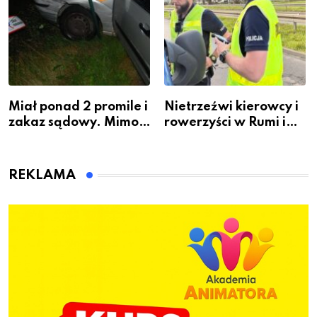
Miał ponad 2 promile i
Nietrzeźwi kierowcy i
zakaz sądowy. Mimo
rowerzyści w Rumi i
to wsiadł za
gminie Łęczyce
kierownicę w
Bolszewie i uderzył w
REKLAMA
ogrodzenie