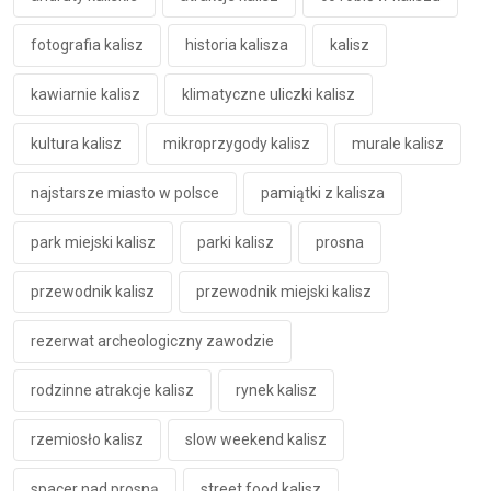
fotografia kalisz
historia kalisza
kalisz
kawiarnie kalisz
klimatyczne uliczki kalisz
kultura kalisz
mikroprzygody kalisz
murale kalisz
najstarsze miasto w polsce
pamiątki z kalisza
park miejski kalisz
parki kalisz
prosna
przewodnik kalisz
przewodnik miejski kalisz
rezerwat archeologiczny zawodzie
rodzinne atrakcje kalisz
rynek kalisz
rzemiosło kalisz
slow weekend kalisz
spacer nad prosną
street food kalisz