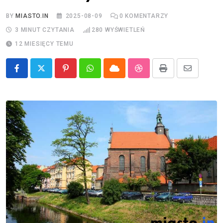
BY
MIASTO.IN
2025-08-09
0
KOMENTARZY
3 MINUT CZYTANIA
280
WYŚWIETLEŃ
12 MIESIĘCY TEMU
Pinterest
Whatsapp
Cloud
StumbleUpon
Print
Share
via
Email