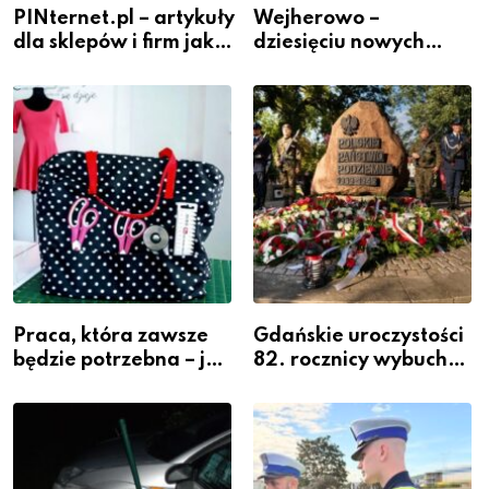
PINternet.pl – artykuły
Wejherowo –
dla sklepów i firm jako
dziesięciu nowych
inwestycja w
policjantów w
widoczność
szeregach Komendy
Powiatowej
Praca, która zawsze
Gdańskie uroczystości
będzie potrzebna – jak
82. rocznicy wybuchu
krawiectwo staje się
Powstania
zawodem przyszłości i
Warszawskiego
gdzie się go nauczyć?