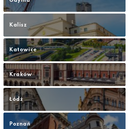
Gdynia
Kalisz
Katowice
Kraków
Łódź
Poznań