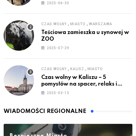
Wakacje”
2025-06-30
,
,
CZAS WOLNY
MIASTO
WARSZAWA
Teściowa zamieszka u synowej w
ZOO
2025-07-29
,
,
CZAS WOLNY
KALISZ
MIASTO
Czas wolny w Kaliszu – 5
pomysłów na spacer, relaks i
rodzinne atrakcje
2025-03-13
WIADOMOŚCI REGIONALNE