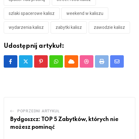
szlaki spacerowe kalisz
weekend w kaliszu
wydarzenia kalisz
zabytki kalisz
zawodzie kalisz
Udostępnij artykuł:
Pinterest
Whatsapp
Cloud
StumbleUpon
Print
Share
via
Email
POPRZEDNI ARTYKUŁ
Bydgoszcz: TOP 5 Zabytków, których nie
możesz pominąć