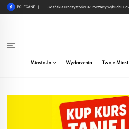
Skip
POLECANE
Gdańskie uroczystości 82. rocznicy wybuchu P
to
content
Miasto.in
Wydarzenia
Twoje Miast