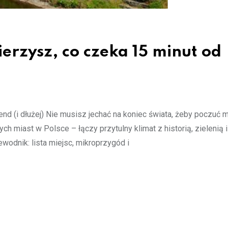
erzysz, co czeka 15 minut od
d (i dłużej) Nie musisz jechać na koniec świata, żeby poczuć m
ch miast w Polsce – łączy przytulny klimat z historią, zielenią 
wodnik: lista miejsc, mikroprzygód i