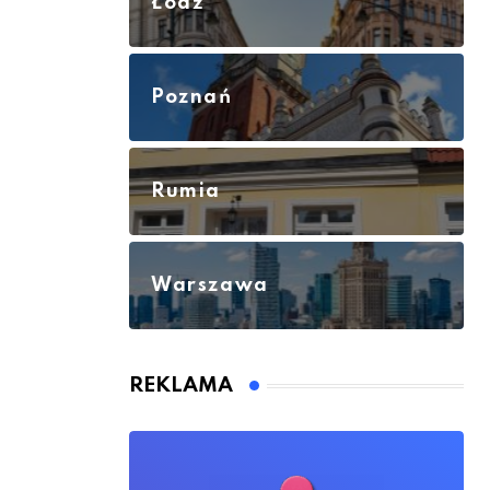
Łódź
Poznań
Rumia
Warszawa
REKLAMA