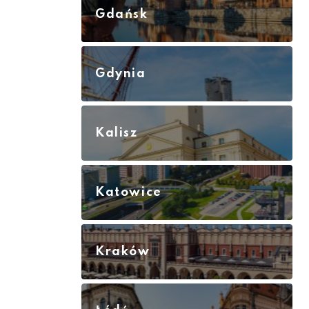
Gdańsk
Gdynia
Kalisz
Katowice
Kraków