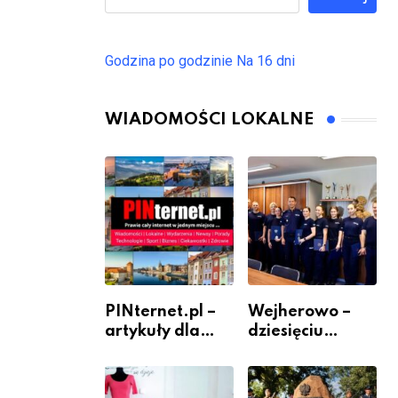
Godzina po godzinie
Na 16 dni
WIADOMOŚCI LOKALNE
PINternet.pl –
Wejherowo –
artykuły dla
dziesięciu
sklepów i firm
nowych
jako inwestycja
policjantów w
w widoczność
szeregach