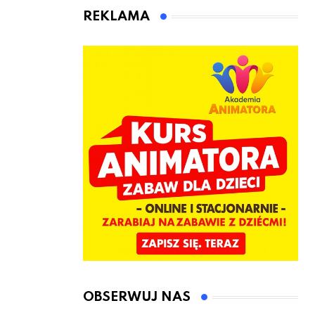
kierownicę w
Łęczyce
REKLAMA
Bolszewie i
uderzył w
ogrodzenie
OBSERWUJ NAS