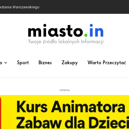
owstania Warszawskiego
o
Sport
Biznes
Zakupy
Warto Przeczytać
reklama