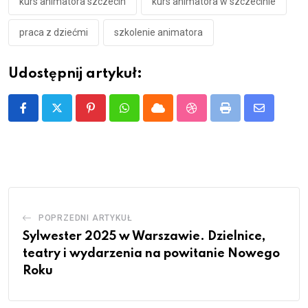
kurs animatora szczecin
kurs animatora w szczecinie
praca z dziećmi
szkolenie animatora
Udostępnij artykuł:
Pinterest
Whatsapp
Cloud
StumbleUpon
Print
Share
via
Email
POPRZEDNI ARTYKUŁ
Sylwester 2025 w Warszawie. Dzielnice,
teatry i wydarzenia na powitanie Nowego
Roku