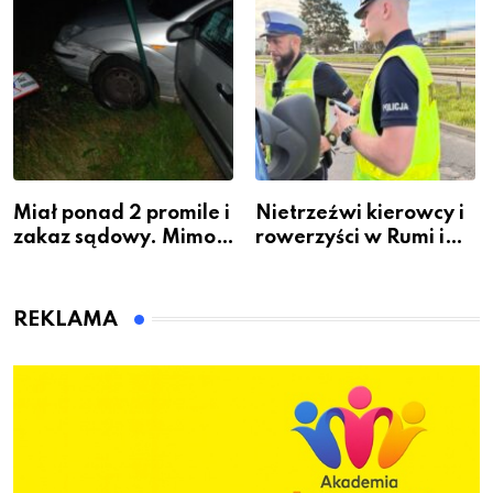
Miał ponad 2 promile i
Nietrzeźwi kierowcy i
zakaz sądowy. Mimo
rowerzyści w Rumi i
to wsiadł za
gminie Łęczyce
kierownicę w
Bolszewie i uderzył w
REKLAMA
ogrodzenie