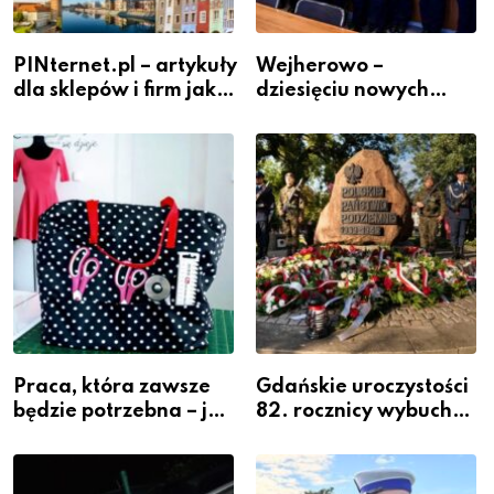
PINternet.pl – artykuły
Wejherowo –
dla sklepów i firm jako
dziesięciu nowych
inwestycja w
policjantów w
widoczność
szeregach Komendy
Powiatowej
Praca, która zawsze
Gdańskie uroczystości
będzie potrzebna – jak
82. rocznicy wybuchu
krawiectwo staje się
Powstania
zawodem przyszłości i
Warszawskiego
gdzie się go nauczyć?