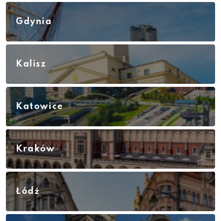
Gdynia
Kalisz
Katowice
Kraków
Łódź