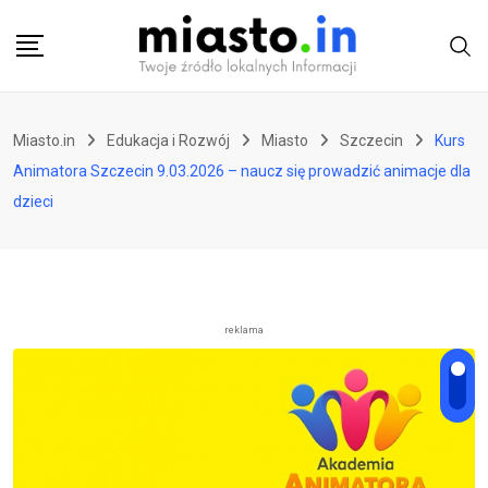
Skip
to
content
Miasto.in
Edukacja i Rozwój
Miasto
Szczecin
Kurs
Animatora Szczecin 9.03.2026 – naucz się prowadzić animacje dla
dzieci
reklama