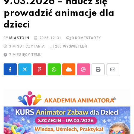
9.03.2026 – naucz się
prowadzić animacje dla
dzieci
BY
MIASTO.IN
2025-12-31
0
KOMENTARZY
3 MINUT CZYTANIA
200
WYŚWIETLEŃ
7 MIESIĘCY TEMU
Pinterest
Whatsapp
Cloud
StumbleUpon
Print
Share
via
Email