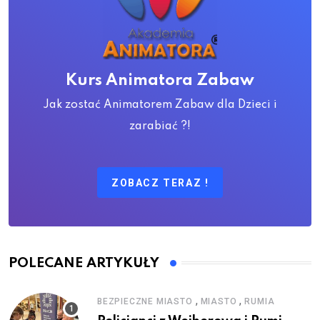
Kurs Animatora Zabaw
Jak zostać Animatorem Zabaw dla Dzieci i
zarabiać ?!
ZOBACZ TERAZ !
POLECANE ARTYKUŁY
,
,
BEZPIECZNE MIASTO
MIASTO
RUMIA