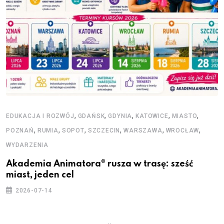
,
,
,
,
,
EDUKACJA I ROZWÓJ
GDAŃSK
GDYNIA
KATOWICE
MIASTO
,
,
,
,
,
,
POZNAŃ
RUMIA
SOPOT
SZCZECIN
WARSZAWA
WROCŁAW
WYDARZENIA
Akademia Animatora® rusza w trasę: sześć
miast, jeden cel
2026-07-14