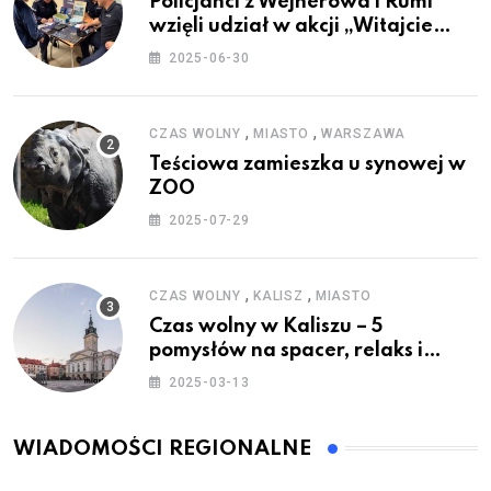
Policjanci z Wejherowa i Rumi
wzięli udział w akcji „Witajcie
Wakacje”
2025-06-30
,
,
CZAS WOLNY
MIASTO
WARSZAWA
Teściowa zamieszka u synowej w
ZOO
2025-07-29
,
,
CZAS WOLNY
KALISZ
MIASTO
Czas wolny w Kaliszu – 5
pomysłów na spacer, relaks i
rodzinne atrakcje
2025-03-13
WIADOMOŚCI REGIONALNE