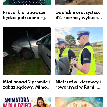
Praca, która zawsze
Gdańskie uroczystości
będzie potrzebna – jak
82. rocznicy wybuchu
krawiectwo staje się
Powstania
zawodem przyszłości i
Warszawskiego
gdzie się go nauczyć?
Miał ponad 2 promile i
Nietrzeźwi kierowcy i
zakaz sądowy. Mimo
rowerzyści w Rumi i
to wsiadł za
gminie Łęczyce
kierownicę w
Bolszewie i uderzył w