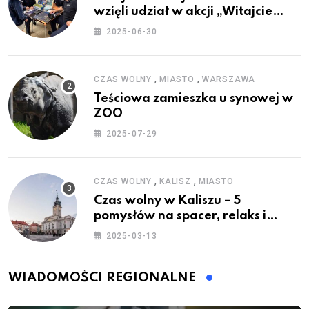
wzięli udział w akcji „Witajcie
Wakacje”
2025-06-30
,
,
CZAS WOLNY
MIASTO
WARSZAWA
Teściowa zamieszka u synowej w
ZOO
2025-07-29
,
,
CZAS WOLNY
KALISZ
MIASTO
Czas wolny w Kaliszu – 5
pomysłów na spacer, relaks i
rodzinne atrakcje
2025-03-13
WIADOMOŚCI REGIONALNE