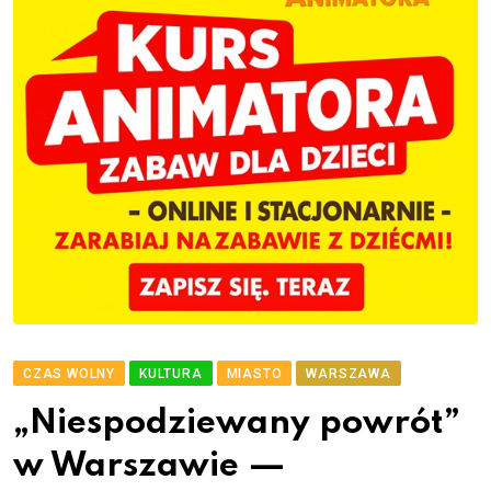
CZAS WOLNY
KULTURA
MIASTO
WARSZAWA
„Niespodziewany powrót”
w Warszawie —