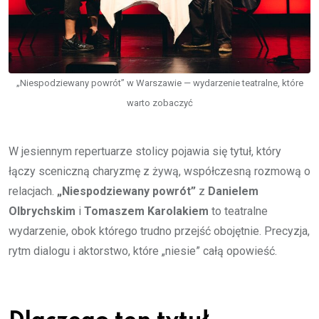
„Niespodziewany powrót” w Warszawie — wydarzenie teatralne, które
warto zobaczyć
W jesiennym repertuarze stolicy pojawia się tytuł, który
łączy sceniczną charyzmę z żywą, współczesną rozmową o
relacjach.
„Niespodziewany powrót”
z
Daniele​m
Olbrychskim
i
Tomaszem Karolakiem
to teatralne
wydarzenie, obok którego trudno przejść obojętnie. Precyzja,
rytm dialogu i aktorstwo, które „niesie” całą opowieść.