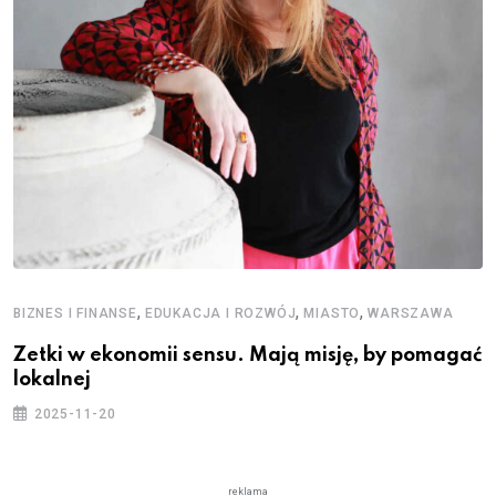
,
,
,
BIZNES I FINANSE
EDUKACJA I ROZWÓJ
MIASTO
WARSZAWA
Zetki w ekonomii sensu. Mają misję, by pomagać
lokalnej
2025-11-20
reklama