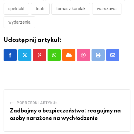
spektakl
teatr
tomasz karolak
warszawa
wydarzenia
Udostępnij artykuł:
Pinterest
Whatsapp
Cloud
StumbleUpon
Print
Share
via
Email
POPRZEDNI ARTYKUŁ
Zadbajmy o bezpieczeństwo: reagujmy na
osoby narażone na wychłodzenie