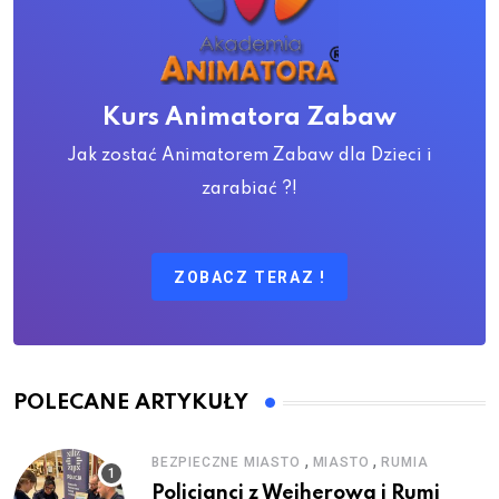
Kurs Animatora Zabaw
Jak zostać Animatorem Zabaw dla Dzieci i
zarabiać ?!
ZOBACZ TERAZ !
POLECANE ARTYKUŁY
,
,
BEZPIECZNE MIASTO
MIASTO
RUMIA
Policjanci z Wejherowa i Rumi