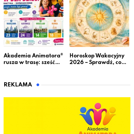
ogrodzenie
Akademia Animatora®
Horoskop Wakacyjny
rusza w trasę: sześć
2026 – Sprawdź, co
miast, jeden cel – nowe
czeka Cię tego lata!
kwalifikacje jeszcze
przed jesienią
REKLAMA