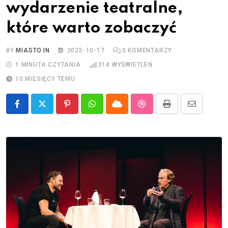
wydarzenie teatralne,
które warto zobaczyć
BY
MIASTO.IN
2025-10-17
0
KOMENTARZY
1 MINUTA CZYTANIA
314
WYŚWIETLEŃ
10 MIESIĘCY TEMU
Pinterest
Whatsapp
Cloud
StumbleUpon
Print
Share
via
Email