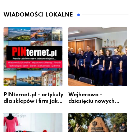
WIADOMOŚCI LOKALNE
PINternet.pl – artykuły
Wejherowo –
dla sklepów i firm jako
dziesięciu nowych
inwestycja w
policjantów w
widoczność
szeregach Komendy
Powiatowej