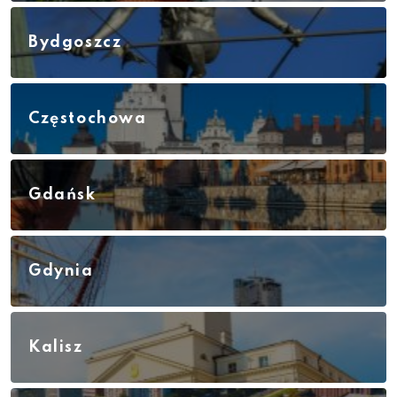
Bydgoszcz
Częstochowa
Gdańsk
Gdynia
Kalisz