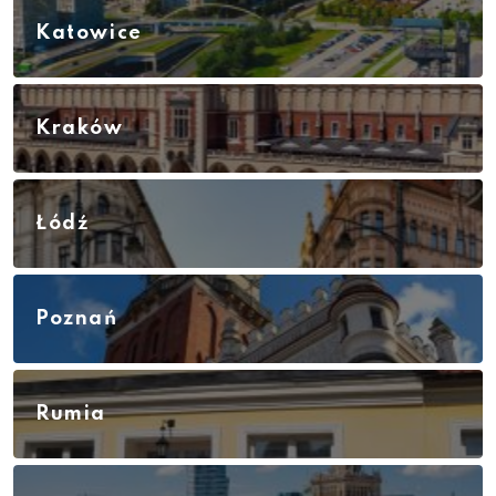
Katowice
Kraków
Łódź
Poznań
Rumia