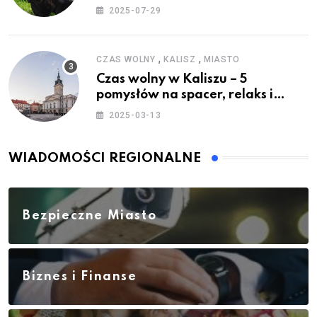
2025-07-29
,
,
CZAS WOLNY
KALISZ
MIASTO
Czas wolny w Kaliszu – 5
pomysłów na spacer, relaks i
rodzinne atrakcje
2025-03-13
WIADOMOŚCI REGIONALNE
Bezpieczne Miasto
Biznes i Finanse