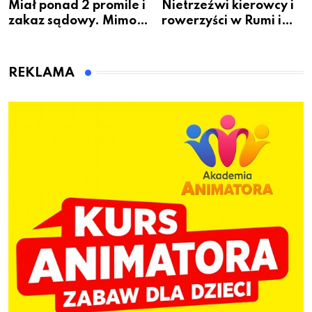
Miał ponad 2 promile i
Nietrzeźwi kierowcy i
zakaz sądowy. Mimo
rowerzyści w Rumi i
to wsiadł za
gminie Łęczyce
kierownicę w
Bolszewie i uderzył w
REKLAMA
ogrodzenie