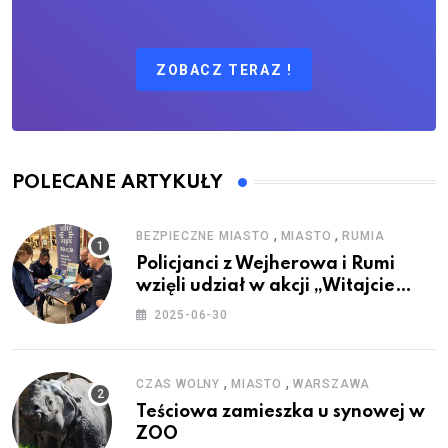
ZOBACZ TERAZ !
POLECANE ARTYKUŁY
,
,
BEZPIECZNE MIASTO
MIASTO
RUMIA
Policjanci z Wejherowa i Rumi
wzięli udział w akcji „Witajcie
Wakacje”
2025-06-30
,
,
CZAS WOLNY
MIASTO
WARSZAWA
Teściowa zamieszka u synowej w
ZOO