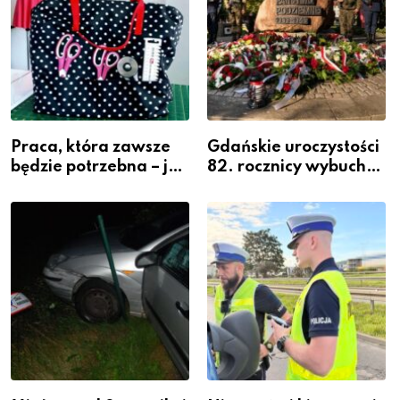
Praca, która zawsze
Gdańskie uroczystości
będzie potrzebna – jak
82. rocznicy wybuchu
krawiectwo staje się
Powstania
zawodem przyszłości i
Warszawskiego
gdzie się go nauczyć?