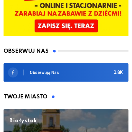
OBSERWUJ NAS
0.8K
Obserwują Nas
TWOJE MIASTO
Białystok