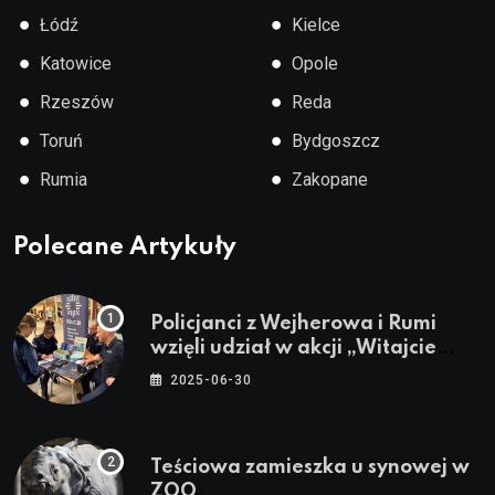
●
●
Łódź
Kielce
●
●
Katowice
Opole
●
●
Rzeszów
Reda
●
●
Toruń
Bydgoszcz
●
●
Rumia
Zakopane
Polecane Artykuły
Policjanci z Wejherowa i Rumi
wzięli udział w akcji „Witajcie
Wakacje”
2025-06-30
Teściowa zamieszka u synowej w
ZOO