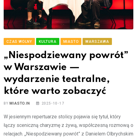
CZAS WOLNY
KULTURA
MIASTO
WARSZAWA
„Niespodziewany powrót”
w Warszawie —
wydarzenie teatralne,
które warto zobaczyć
BY
MIASTO.IN
2025-10-17
W jesiennym repertuarze stolicy pojawia się tytuł, który
łączy sceniczną charyzmę z żywą, współczesną rozmową o
relacjach. „Niespodziewany powrót” z Daniele​m Olbrychskim