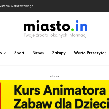
siadł za kierownicę w Bolszewie i uderzył w ogrodzenie
o
Sport
Biznes
Zakupy
Warto Przeczytać
reklama