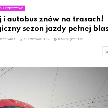
O PRZECZYTAĆ
 i autobus znów na trasach!
zny sezon jazdy pełnej bla
 CZYTANIA
251
WYŚWIETLEŃ
8 MIESIĘCY TEMU