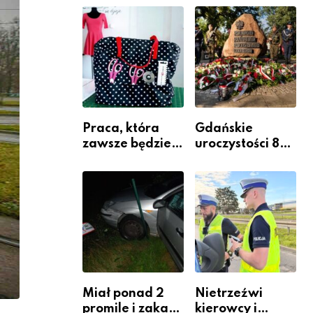
jako inwestycja
policjantów w
w widoczność
szeregach
Komendy
Powiatowej
Praca, która
Gdańskie
zawsze będzie
uroczystości 82.
potrzebna – jak
rocznicy
krawiectwo
wybuchu
staje się
Powstania
zawodem
Warszawskiego
przyszłości i
gdzie się go
nauczyć?
Miał ponad 2
Nietrzeźwi
promile i zakaz
kierowcy i