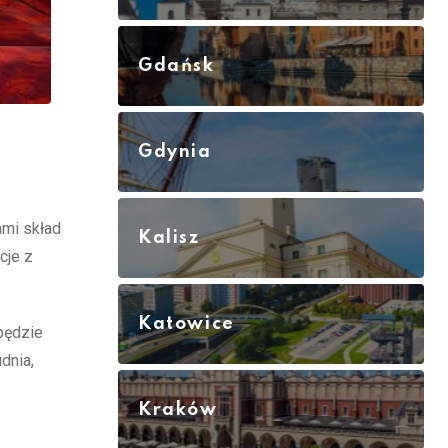
Gdańsk
Gdynia
ami skład
Kalisz
cje z
Katowice
będzie
dnia,
Kraków