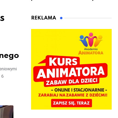
sądowy. Mimo
rowerzyści w
to wsiadł za
Rumi i gminie
s
kierownicę w
Łęczyce
REKLAMA
Bolszewie i
uderzył w
ogrodzenie
znego
zeniowymi
 6