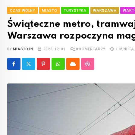
CZAS WOLNY
MIASTO
TURYSTYKA
WARSZAWA
WART
Świąteczne metro, tramwaj
Warszawa rozpoczyna magic
BY
MIASTO.IN
2025-12-01
0
KOMENTARZY
1 MINUTA
Pinterest
Whatsapp
Cloud
StumbleUpon