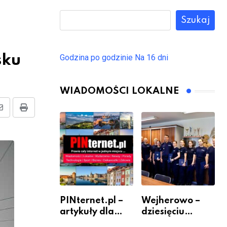
Szukaj
sku
Godzina po godzinie
Na 16 dni
WIADOMOŚCI LOKALNE
Share
Print
via
Email
PINternet.pl –
Wejherowo –
artykuły dla
dziesięciu
sklepów i firm
nowych