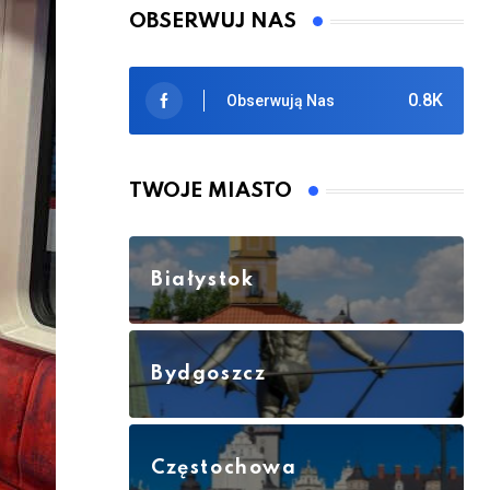
OBSERWUJ NAS
0.8K
Obserwują Nas
TWOJE MIASTO
Białystok
Bydgoszcz
Częstochowa