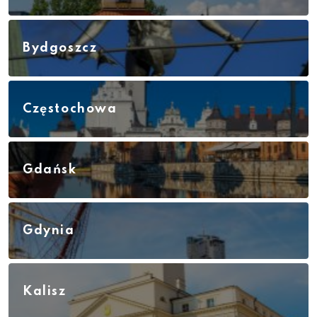
Bydgoszcz
Częstochowa
Gdańsk
Gdynia
Kalisz