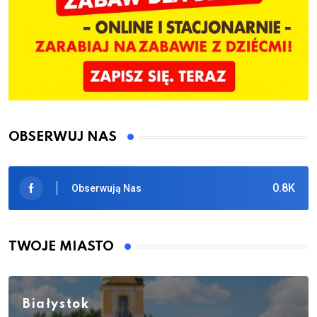
OBSERWUJ NAS
0.8K
Obserwują Nas
TWOJE MIASTO
Białystok