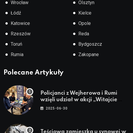
●
●
Wrocław
Olsztyn
●
●
Łódź
Kielce
●
●
Katowice
Opole
●
●
Rzeszów
Reda
●
●
Toruń
Bydgoszcz
●
●
Rumia
Zakopane
Polecane Artykuły
Policjanci z Wejherowa i Rumi
wzięli udział w akcji „Witajcie
Wakacje”
2025-06-30
Teściowa zamieszka u synowej w