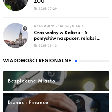
ZOO
2025-07-29
,
,
CZAS WOLNY
KALISZ
MIASTO
Czas wolny w Kaliszu – 5
pomysłów na spacer, relaks i
rodzinne atrakcje
2025-03-13
WIADOMOŚCI REGIONALNE
Bezpieczne Miasto
Biznes i Finanse