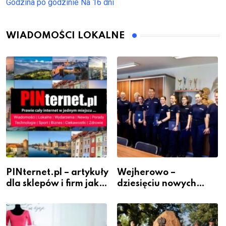
Godzina po godzinie
Na 16 dni
WIADOMOŚCI LOKALNE
PINternet.pl – artykuły
Wejherowo –
dla sklepów i firm jako
dziesięciu nowych
inwestycja w
policjantów w
widoczność
szeregach Komendy
Powiatowej