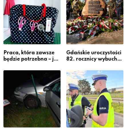
Praca, która zawsze
Gdańskie uroczystości
będzie potrzebna – jak
82. rocznicy wybuchu
krawiectwo staje się
Powstania
zawodem przyszłości i
Warszawskiego
gdzie się go nauczyć?