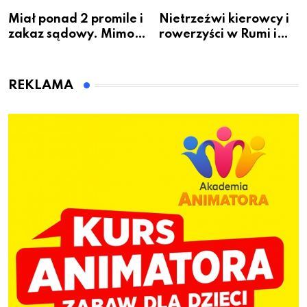
Miał ponad 2 promile i
Nietrzeźwi kierowcy i
zakaz sądowy. Mimo
rowerzyści w Rumi i
to wsiadł za
gminie Łęczyce
kierownicę w
Bolszewie i uderzył w
REKLAMA
ogrodzenie