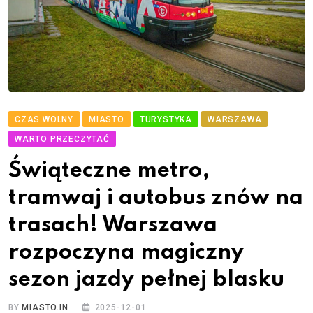
CZAS WOLNY
MIASTO
TURYSTYKA
WARSZAWA
WARTO PRZECZYTAĆ
Świąteczne metro,
tramwaj i autobus znów na
trasach! Warszawa
rozpoczyna magiczny
sezon jazdy pełnej blasku
BY
MIASTO.IN
2025-12-01