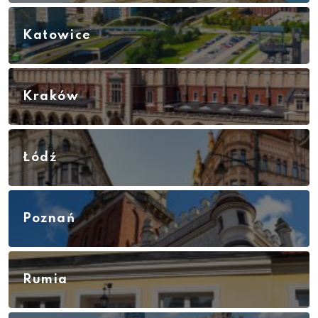
Katowice
Kraków
Łódź
Poznań
Rumia