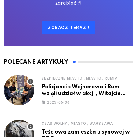
zarabiać ?!
ZOBACZ TERAZ !
POLECANE ARTYKUŁY
,
,
BEZPIECZNE MIASTO
MIASTO
RUMIA
Policjanci z Wejherowa i Rumi
wzięli udział w akcji „Witajcie
Wakacje”
2025-06-30
,
,
CZAS WOLNY
MIASTO
WARSZAWA
Teściowa zamieszka u synowej w