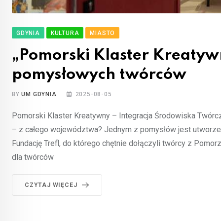
GDYNIA
KULTURA
MIASTO
„Pomorski Klaster Kreatywn
pomysłowych twórców
BY
UM GDYNIA
2025-08-05
Pomorski Klaster Kreatywny – Integracja Środowiska Twórcz
– z całego województwa? Jednym z pomysłów jest utworzeni
Fundację Trefl, do którego chętnie dołączyli twórcy z Pomor
dla twórców
CZYTAJ WIĘCEJ