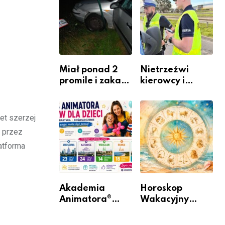
zawodem
Warszawskiego
przyszłości i
gdzie się go
nauczyć?
Miał ponad 2
Nietrzeźwi
promile i zakaz
kierowcy i
sądowy. Mimo
rowerzyści w
to wsiadł za
Rumi i gminie
kierownicę w
Łęczyce
et szerzej
Bolszewie i
 przez
uderzył w
atforma
ogrodzenie
Akademia
Horoskop
Animatora®
Wakacyjny
rusza w trasę:
2026 –
sześć miast,
Sprawdź, co