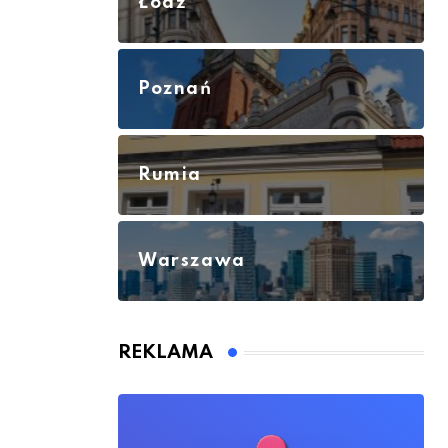
Łódź
Poznań
Rumia
Warszawa
REKLAMA