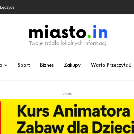
e Łęczyce
o
Sport
Biznes
Zakupy
Warto Przeczytać
reklama