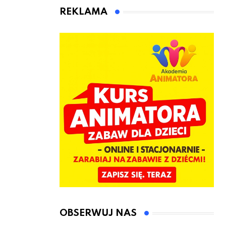
jeden cel –
czeka Cię tego
REKLAMA
nowe
lata!
kwalifikacje
jeszcze przed
jesienią
OBSERWUJ NAS