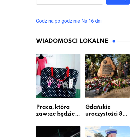
Godzina po godzinie
Na 16 dni
WIADOMOŚCI LOKALNE
Praca, która
Gdańskie
zawsze będzie
uroczystości 82.
potrzebna – jak
rocznicy
krawiectwo
wybuchu
staje się
Powstania