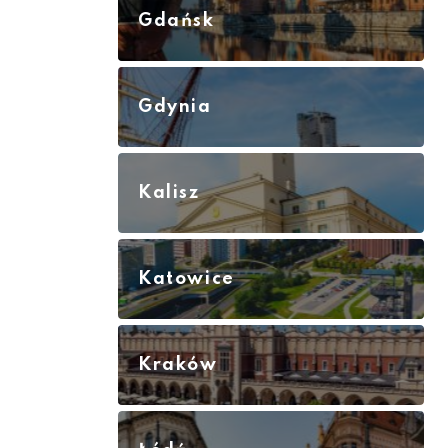
Gdańsk
Gdynia
Kalisz
Katowice
Kraków