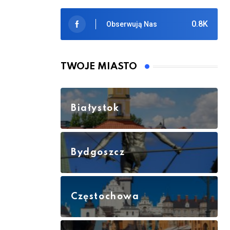
0.8K
Obserwują Nas
TWOJE MIASTO
Białystok
Bydgoszcz
Częstochowa