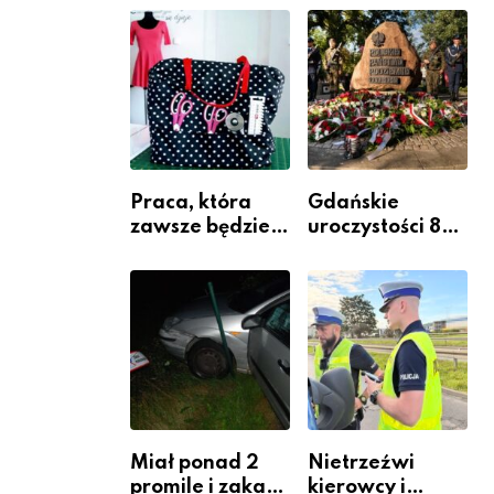
jako inwestycja
policjantów w
w widoczność
szeregach
Komendy
Powiatowej
Praca, która
Gdańskie
zawsze będzie
uroczystości 82.
potrzebna – jak
rocznicy
krawiectwo
wybuchu
staje się
Powstania
zawodem
Warszawskiego
przyszłości i
gdzie się go
nauczyć?
Miał ponad 2
Nietrzeźwi
promile i zakaz
kierowcy i