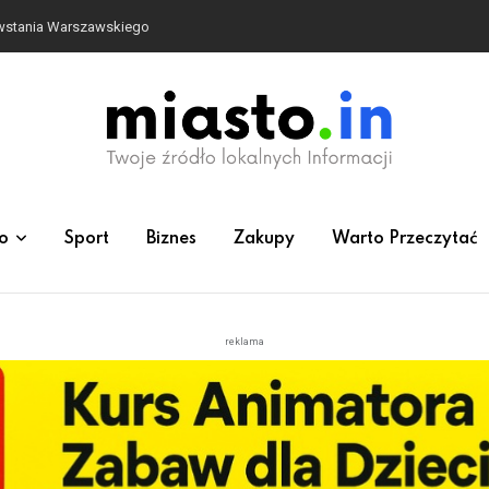
o
Sport
Biznes
Zakupy
Warto Przeczytać
reklama