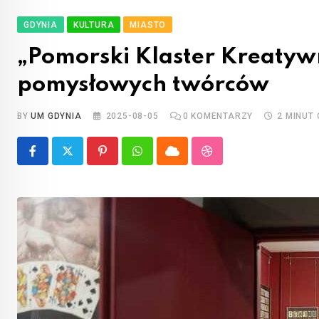
GDYNIA
KULTURA
MIASTO
„Pomorski Klaster Kreatywn
pomysłowych twórców
BY
UM GDYNIA
2025-08-05
0
KOMENTARZY
2 MINUT
Pinterest
Whatsapp
Cloud
StumbleUpon