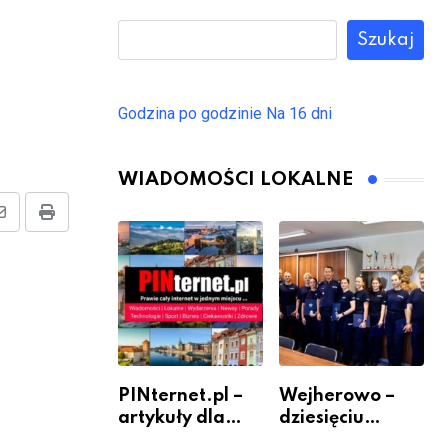
Szukaj
Godzina po godzinie
Na 16 dni
WIADOMOŚCI LOKALNE
Share
Print
via
Email
PINternet.pl –
Wejherowo –
artykuły dla
dziesięciu
sklepów i firm
nowych