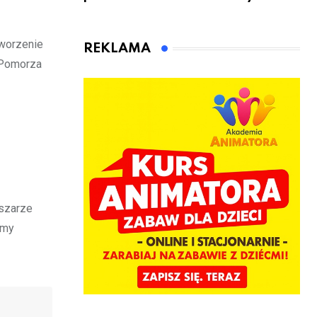
sądowy. Mimo
rowerzyści w
to wsiadł za
Rumi i gminie
kierownicę w
Łęczyce
tworzenie
REKLAMA
Bolszewie i
z Pomorza
uderzył w
ogrodzenie
bszarze
rmy