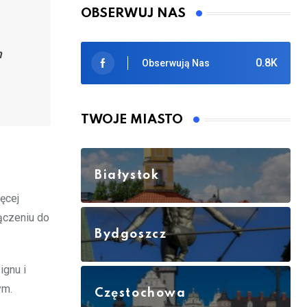
OBSERWUJ NAS
m
0.8K
Obserwują Nas
TWOJE MIASTO
Białystok
ęcej
łączeniu do
Bydgoszcz
ignu i
ym.
Częstochowa