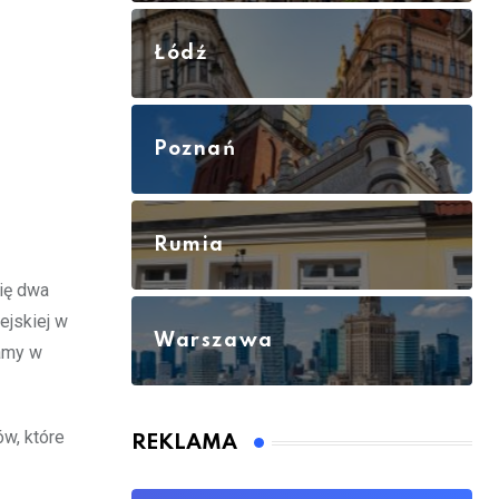
Łódź
Poznań
Rumia
się dwa
ejskiej w
Warszawa
lamy w
ów, które
REKLAMA