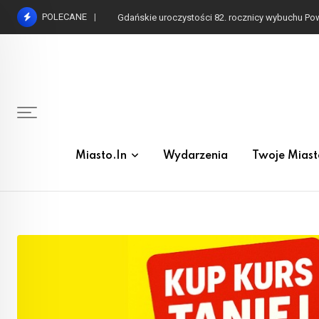
Skip
POLECANE
to
content
Miasto.in
Wydarzenia
Twoje Miast