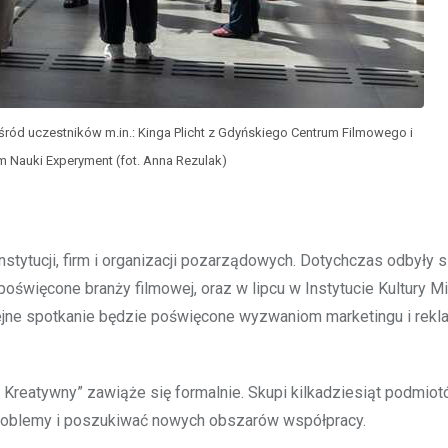
Wśród uczestników m.in.: Kinga Plicht z Gdyńskiego Centrum Filmowego i
m Nauki Experyment (fot. Anna Rezulak)
nstytucji, firm i organizacji pozarządowych. Dotychczas odbyły 
poświęcone branży filmowej, oraz w lipcu w Instytucie Kultury Mi
ejne spotkanie będzie poświęcone wyzwaniom marketingu i rek
 Kreatywny” zawiąże się formalnie. Skupi kilkadziesiąt podmiot
 problemy i poszukiwać nowych obszarów współpracy.