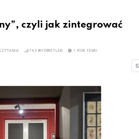
y”, czyli jak zintegrować
 CZYTANIA
163
WYŚWIETLEŃ
1 ROK TEMU