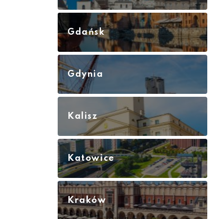
Gdańsk
Gdynia
Kalisz
Katowice
Kraków