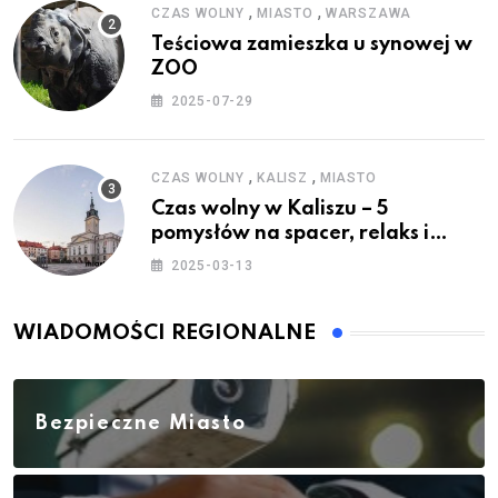
,
,
CZAS WOLNY
MIASTO
WARSZAWA
Teściowa zamieszka u synowej w
ZOO
2025-07-29
,
,
CZAS WOLNY
KALISZ
MIASTO
Czas wolny w Kaliszu – 5
pomysłów na spacer, relaks i
rodzinne atrakcje
2025-03-13
WIADOMOŚCI REGIONALNE
Bezpieczne Miasto