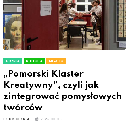
GDYNIA
KULTURA
MIASTO
„Pomorski Klaster
Kreatywny”, czyli jak
zintegrować pomysłowych
twórców
BY
UM GDYNIA
2025-08-05