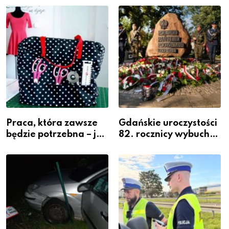
widoczność
szeregach Komendy
Powiatowej
Praca, która zawsze
Gdańskie uroczystości
będzie potrzebna – jak
82. rocznicy wybuchu
krawiectwo staje się
Powstania
zawodem przyszłości i
Warszawskiego
gdzie się go nauczyć?