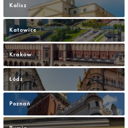
Kalisz
Katowice
Kraków
Łódź
Poznań