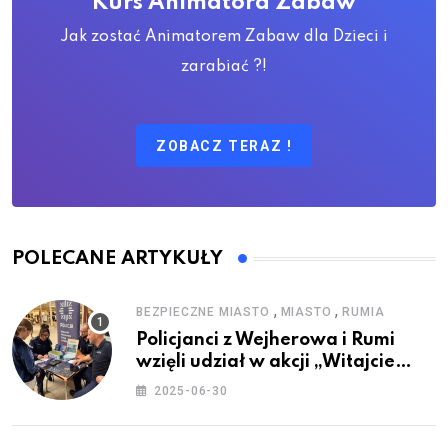
Kurs Animatora Zabaw
Jak zostać Animatorem Zabaw dla Dzieci i
zarabiać ?!
ZOBACZ TERAZ !
POLECANE ARTYKUŁY
,
,
BEZPIECZNE MIASTO
MIASTO
RUMIA
Policjanci z Wejherowa i Rumi
wzięli udział w akcji „Witajcie
Wakacje”
2025-06-30