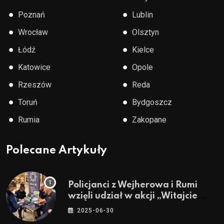
●
●
Poznań
Lublin
●
●
Wrocław
Olsztyn
●
●
Łódź
Kielce
●
●
Katowice
Opole
●
●
Rzeszów
Reda
●
●
Toruń
Bydgoszcz
●
●
Rumia
Zakopane
Polecane Artykuły
Policjanci z Wejherowa i Rumi
wzięli udział w akcji „Witajcie
Wakacje”
2025-06-30