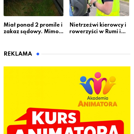
Miał ponad 2 promile i
Nietrzeźwi kierowcy i
zakaz sądowy. Mimo
rowerzyści w Rumi i
to wsiadł za
gminie Łęczyce
kierownicę w
Bolszewie i uderzył w
REKLAMA
ogrodzenie