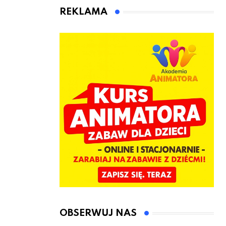
jeden cel –
czeka Cię tego
REKLAMA
nowe
lata!
kwalifikacje
jeszcze przed
jesienią
OBSERWUJ NAS