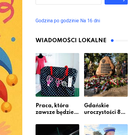
Godzina po godzinie
Na 16 dni
WIADOMOŚCI LOKALNE
Praca, która
Gdańskie
zawsze będzie
uroczystości 82.
potrzebna – jak
rocznicy
krawiectwo
wybuchu
staje się
Powstania