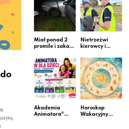
zawodem
Warszawskiego
przyszłości i
gdzie się go
nauczyć?
Miał ponad 2
Nietrzeźwi
promile i zakaz
kierowcy i
sądowy. Mimo
rowerzyści w
to wsiadł za
Rumi i gminie
kierownicę w
Łęczyce
Bolszewie i
 do
uderzył w
ogrodzenie
Akademia
Horoskop
la
Animatora®
Wakacyjny
muzykę,
rusza w trasę:
2026 –
m
sześć miast,
Sprawdź, co