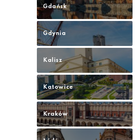
Gdańsk
Gdynia
Kalisz
Katowice
Kraków