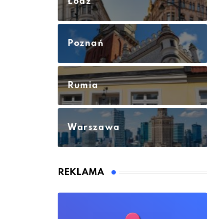
Łódź
Poznań
Rumia
Warszawa
REKLAMA