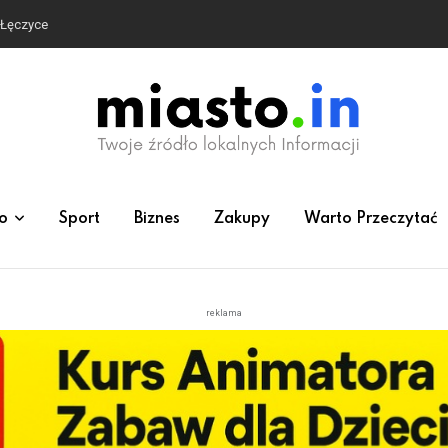
e Łęczyce
o
Sport
Biznes
Zakupy
Warto Przeczytać
reklama