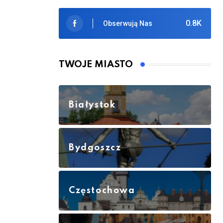
0.8K
Obserwują Nas
TWOJE MIASTO
Białystok
Bydgoszcz
Częstochowa