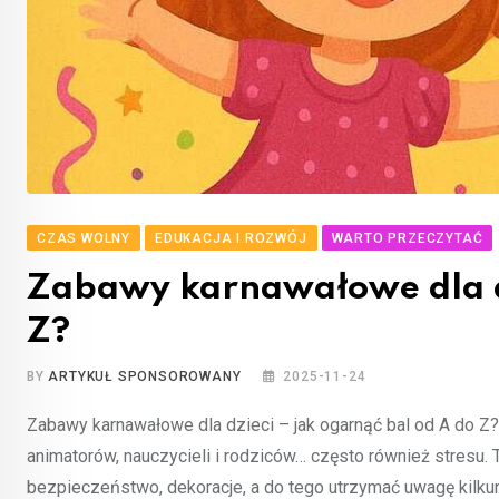
CZAS WOLNY
EDUKACJA I ROZWÓJ
WARTO PRZECZYTAĆ
Zabawy karnawałowe dla dz
Z?
BY
ARTYKUŁ SPONSOROWANY
2025-11-24
Zabawy karnawałowe dla dzieci – jak ogarnąć bal od A do Z? 
animatorów, nauczycieli i rodziców… często również stresu
bezpieczeństwo, dekoracje, a do tego utrzymać uwagę kilkun