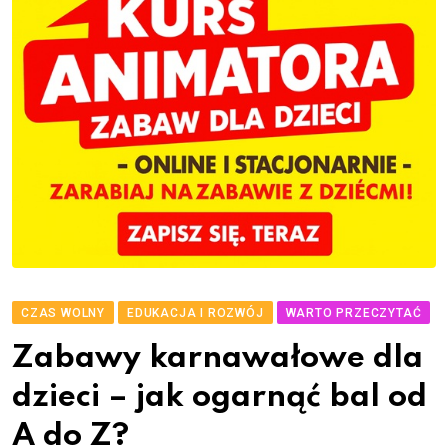
CZAS WOLNY
EDUKACJA I ROZWÓJ
WARTO PRZECZYTAĆ
Zabawy karnawałowe dla
dzieci – jak ogarnąć bal od
A do Z?