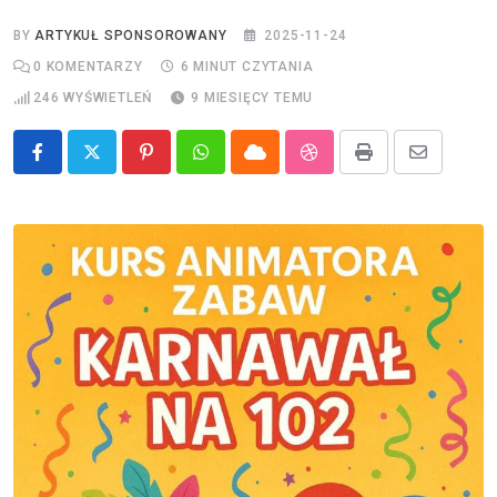
BY
ARTYKUŁ SPONSOROWANY
2025-11-24
0
KOMENTARZY
6 MINUT CZYTANIA
246
WYŚWIETLEŃ
9 MIESIĘCY TEMU
Pinterest
Whatsapp
Cloud
StumbleUpon
Print
Share
via
Email