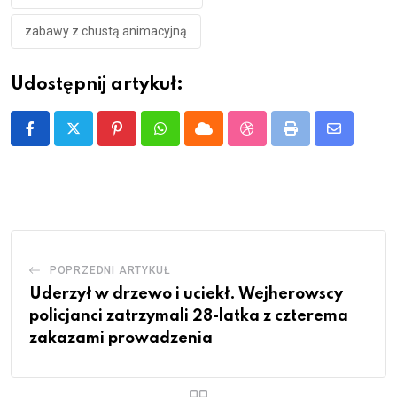
zabawy z chustą animacyjną
Udostępnij artykuł:
Pinterest
Whatsapp
Cloud
StumbleUpon
Print
Share
via
Email
POPRZEDNI ARTYKUŁ
Uderzył w drzewo i uciekł. Wejherowscy
policjanci zatrzymali 28-latka z czterema
zakazami prowadzenia