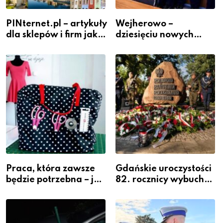
PINternet.pl – artykuły
Wejherowo –
dla sklepów i firm jako
dziesięciu nowych
inwestycja w
policjantów w
widoczność
szeregach Komendy
Powiatowej
Praca, która zawsze
Gdańskie uroczystości
będzie potrzebna – jak
82. rocznicy wybuchu
krawiectwo staje się
Powstania
zawodem przyszłości i
Warszawskiego
gdzie się go nauczyć?