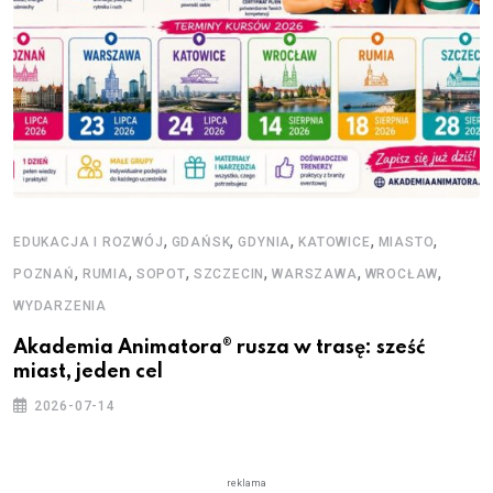
,
,
,
,
,
EDUKACJA I ROZWÓJ
GDAŃSK
GDYNIA
KATOWICE
MIASTO
,
,
,
,
,
,
POZNAŃ
RUMIA
SOPOT
SZCZECIN
WARSZAWA
WROCŁAW
WYDARZENIA
Akademia Animatora® rusza w trasę: sześć
miast, jeden cel
2026-07-14
reklama