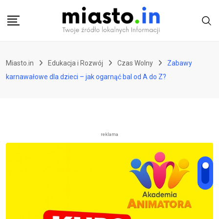
Skip
to
content
Miasto.in
Edukacja i Rozwój
Czas Wolny
Zabawy
karnawałowe dla dzieci – jak ogarnąć bal od A do Z?
reklama