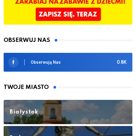
OBSERWUJ NAS
0.8K
Obserwują Nas
TWOJE MIASTO
Białystok