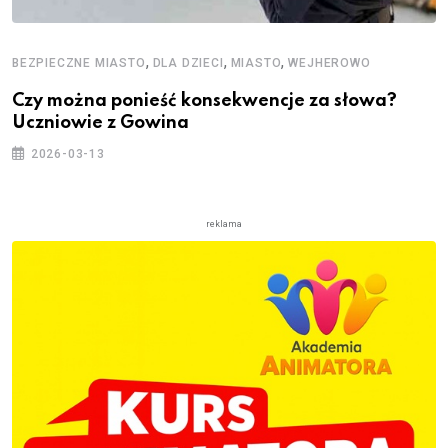
,
,
,
BEZPIECZNE MIASTO
DLA DZIECI
MIASTO
WEJHEROWO
Czy można ponieść konsekwencje za słowa?
Uczniowie z Gowina
2026-03-13
reklama