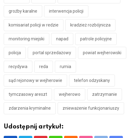
groźby karalne
interwencja policji
komisariat policji w redzie
kradzież rozbójnicza
monitoring miejski
napad
patrole policyjne
policja
portal sprzedażowy
powiat wejherowski
recydywa
reda
rumia
sąd rejonowy w wejherowie
telefon odzyskany
tymczasowy areszt
wejherowo
zatrzymanie
zdarzenia kryminalne
znieważenie funkcjonariuszy
Udostępnij artykuł: