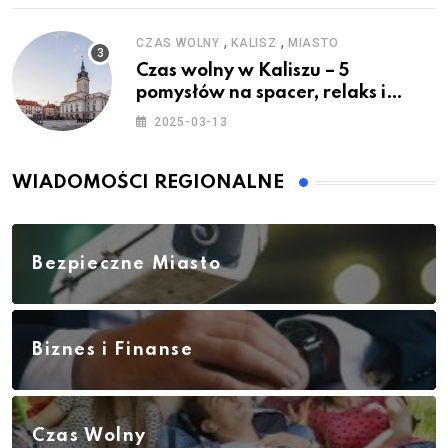
,
,
CZAS WOLNY
KALISZ
MIASTO
Czas wolny w Kaliszu – 5
pomysłów na spacer, relaks i
rodzinne atrakcje
2025-03-13
WIADOMOŚCI REGIONALNE
Bezpieczne Miasto
Biznes i Finanse
Czas Wolny