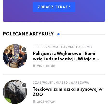
ZOBACZ TERAZ !
POLECANE ARTYKUŁY
,
,
BEZPIECZNE MIASTO
MIASTO
RUMIA
Policjanci z Wejherowa i Rumi
wzięli udział w akcji „Witajcie
Wakacje”
2025-06-30
,
,
CZAS WOLNY
MIASTO
WARSZAWA
Teściowa zamieszka u synowej w
ZOO
2025-07-29