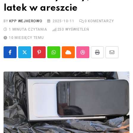
latek w areszcie
BY
KPP WEJHEROWO
2025-10-11
0
KOMENTARZY
1 MINUTA CZYTANIA
253
WYŚWIETLEŃ
10 MIESIĘCY TEMU
Pinterest
Whatsapp
Cloud
StumbleUpon
Print
Share
via
Email