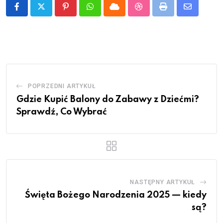
Pinterest
Whatsapp
Cloud
StumbleUpon
Print
Share
via
Email
POPRZEDNI ARTYKUŁ
Gdzie Kupić Balony do Zabawy z Dziećmi?
Sprawdź, Co Wybrać
NASTĘPNY ARTYKUŁ
Święta Bożego Narodzenia 2025 — kiedy
są?