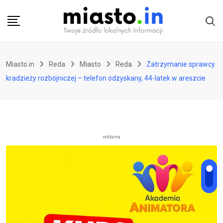
Skip
to
content
Miasto.in
Reda
Miasto
Reda
Zatrzymanie sprawcy
kradzieży rozbójniczej – telefon odzyskany, 44-latek w areszcie
reklama