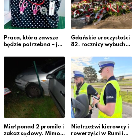
Praca, która zawsze
Gdańskie uroczystości
będzie potrzebna – jak
82. rocznicy wybuchu
krawiectwo staje się
Powstania
zawodem przyszłości i
Warszawskiego
gdzie się go nauczyć?
Miał ponad 2 promile i
Nietrzeźwi kierowcy i
zakaz sądowy. Mimo
rowerzyści w Rumi i