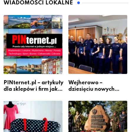
WIADOMOŚCI LOKALNE
PINternet.pl – artykuły
Wejherowo –
dla sklepów i firm jako
dziesięciu nowych
inwestycja w
policjantów w
widoczność
szeregach Komendy
Powiatowej