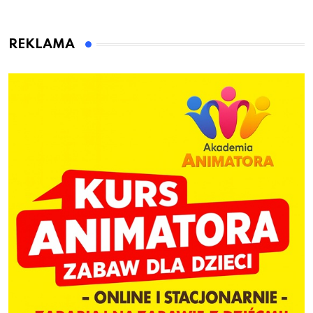
to wsiadł za
gminie Łęczyce
kierownicę w
Bolszewie i uderzył w
REKLAMA
ogrodzenie