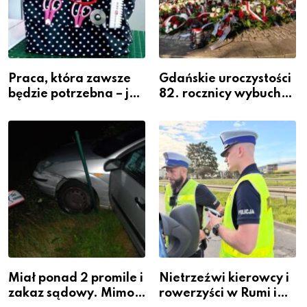
Praca, która zawsze
Gdańskie uroczystości
będzie potrzebna – jak
82. rocznicy wybuchu
krawiectwo staje się
Powstania
zawodem przyszłości i
Warszawskiego
gdzie się go nauczyć?
Miał ponad 2 promile i
Nietrzeźwi kierowcy i
zakaz sądowy. Mimo
rowerzyści w Rumi i