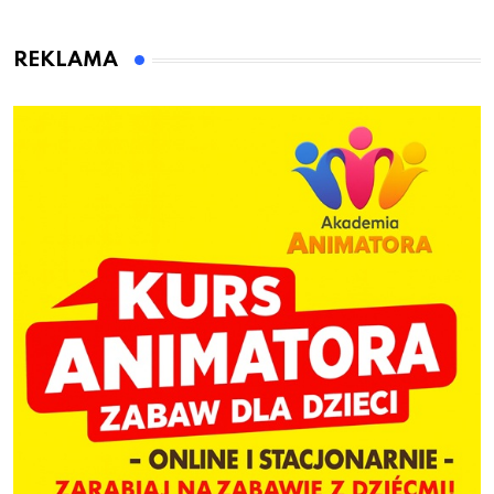
to wsiadł za
gminie Łęczyce
kierownicę w
Bolszewie i uderzył w
REKLAMA
ogrodzenie