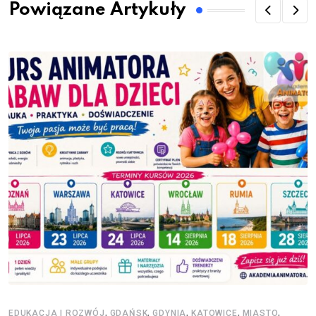
Powiązane Artykuły
,
,
,
,
,
EDUKACJA I ROZWÓJ
GDAŃSK
GDYNIA
KATOWICE
MIASTO