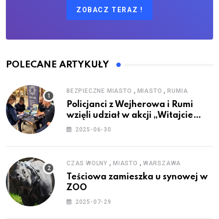
ZOBACZ TERAZ !
POLECANE ARTYKUŁY
,
,
BEZPIECZNE MIASTO
MIASTO
RUMIA
Policjanci z Wejherowa i Rumi
wzięli udział w akcji „Witajcie
Wakacje”
2025-06-30
,
,
CZAS WOLNY
MIASTO
WARSZAWA
Teściowa zamieszka u synowej w
ZOO
2025-07-29