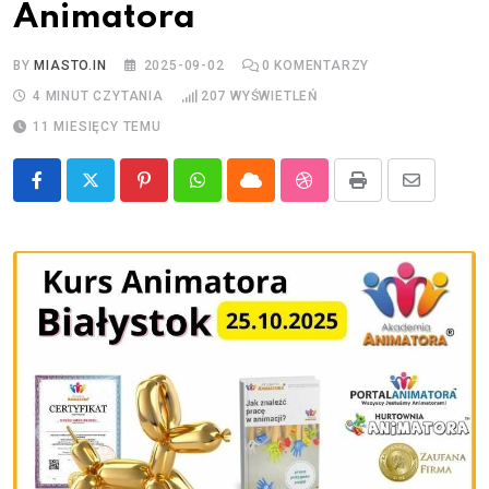
Animatora
BY
MIASTO.IN
2025-09-02
0
KOMENTARZY
4 MINUT CZYTANIA
207
WYŚWIETLEŃ
11 MIESIĘCY TEMU
Pinterest
Whatsapp
Cloud
StumbleUpon
Print
Share
via
Email