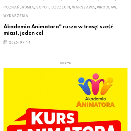
,
,
,
,
,
,
POZNAŃ
RUMIA
SOPOT
SZCZECIN
WARSZAWA
WROCŁAW
WYDARZENIA
Akademia Animatora® rusza w trasę: sześć
miast, jeden cel
2026-07-14
reklama