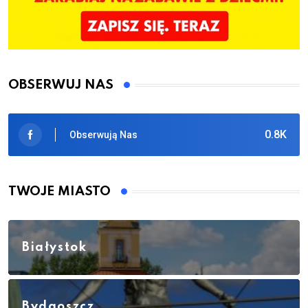
OBSERWUJ NAS
0.8K
Obserwują Nas
TWOJE MIASTO
Białystok
Bydgoszcz