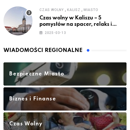
,
,
CZAS WOLNY
KALISZ
MIASTO
Czas wolny w Kaliszu – 5
pomysłów na spacer, relaks i
rodzinne atrakcje
2025-03-13
WIADOMOŚCI REGIONALNE
Bezpieczne Miasto
Biznes i Finanse
Czas Wolny