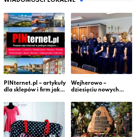
WIADOMOŚCI LOKALNE
PINternet.pl – artykuły
Wejherowo –
dla sklepów i firm jako
dziesięciu nowych
inwestycja w
policjantów w
widoczność
szeregach Komendy
Powiatowej