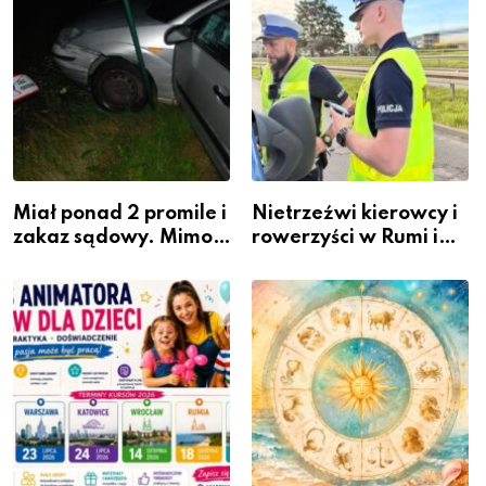
Miał ponad 2 promile i
Nietrzeźwi kierowcy i
zakaz sądowy. Mimo
rowerzyści w Rumi i
to wsiadł za
gminie Łęczyce
kierownicę w
Bolszewie i uderzył w
ogrodzenie