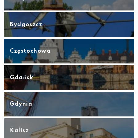
Bydgoszcz
Częstochowa
Gdańsk
Gdynia
Kalisz