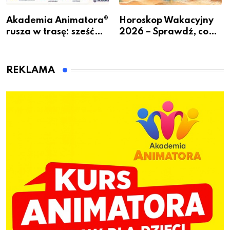
Akademia Animatora®
Horoskop Wakacyjny
rusza w trasę: sześć
2026 – Sprawdź, co
miast, jeden cel – nowe
czeka Cię tego lata!
kwalifikacje jeszcze
przed jesienią
REKLAMA