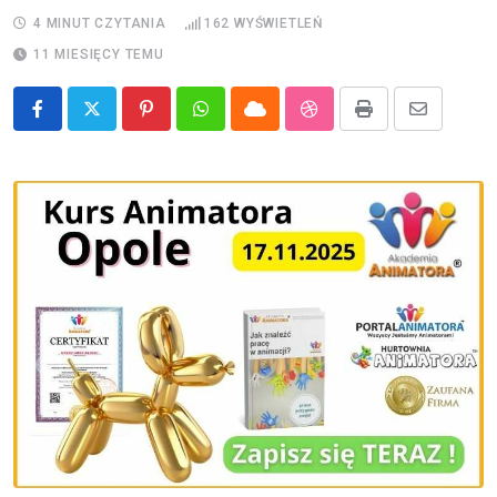
4 MINUT CZYTANIA
162
WYŚWIETLEŃ
11 MIESIĘCY TEMU
Pinterest
Whatsapp
Cloud
StumbleUpon
Print
Share
via
Email