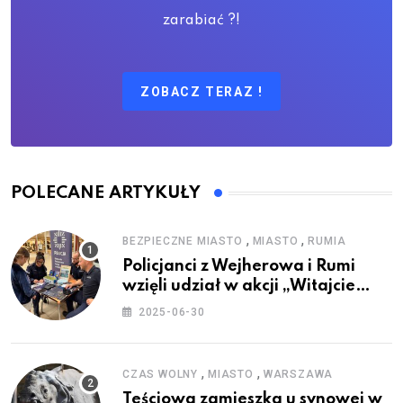
zarabiać ?!
ZOBACZ TERAZ !
POLECANE ARTYKUŁY
,
,
BEZPIECZNE MIASTO
MIASTO
RUMIA
Policjanci z Wejherowa i Rumi
wzięli udział w akcji „Witajcie
Wakacje”
2025-06-30
,
,
CZAS WOLNY
MIASTO
WARSZAWA
Teściowa zamieszka u synowej w