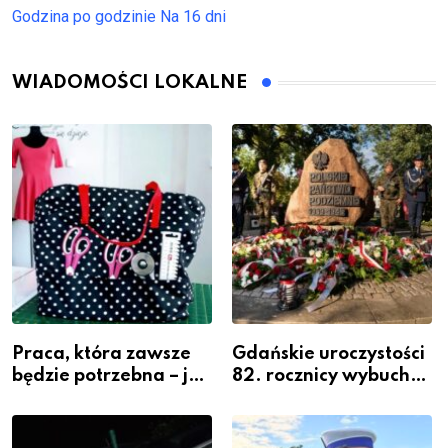
Godzina po godzinie
Na 16 dni
WIADOMOŚCI LOKALNE
Praca, która zawsze
Gdańskie uroczystości
będzie potrzebna – jak
82. rocznicy wybuchu
krawiectwo staje się
Powstania
zawodem przyszłości i
Warszawskiego
gdzie się go nauczyć?