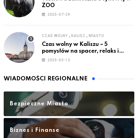
ZOO
2025-07-29
,
,
CZAS WOLNY
KALISZ
MIASTO
Czas wolny w Kaliszu – 5
pomysłów na spacer, relaks i
rodzinne atrakcje
2025-03-13
WIADOMOŚCI REGIONALNE
Bezpieczne Miasto
Biznes i Finanse