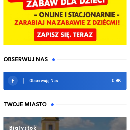
OBSERWUJ NAS
0.8K
Obserwują Nas
TWOJE MIASTO
Białystok