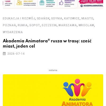
,
,
,
,
,
EDUKACJA I ROZWÓJ
GDAŃSK
GDYNIA
KATOWICE
MIASTO
,
,
,
,
,
,
POZNAŃ
RUMIA
SOPOT
SZCZECIN
WARSZAWA
WROCŁAW
WYDARZENIA
Akademia Animatora® rusza w trasę: sześć
miast, jeden cel
2026-07-14
reklama