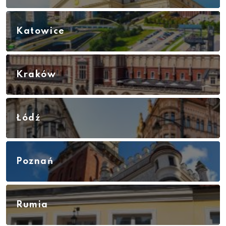
Katowice
Kraków
Łódź
Poznań
Rumia